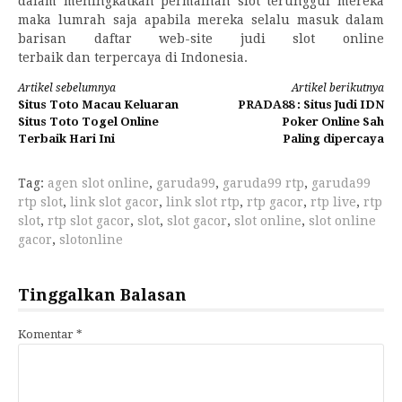
dalam meningkatkan permainan slot terunggul mereka
maka lumrah saja apabila mereka selalu masuk dalam
barisan daftar web-site judi slot online
terbaik dan terpercaya di Indonesia.
Artikel sebelumnya
Artikel berikutnya
Situs Toto Macau Keluaran
PRADA88 : Situs Judi IDN
Situs Toto Togel Online
Poker Online Sah
Terbaik Hari Ini
Paling dipercaya
Tag:
agen slot online
,
garuda99
,
garuda99 rtp
,
garuda99
rtp slot
,
link slot gacor
,
link slot rtp
,
rtp gacor
,
rtp live
,
rtp
slot
,
rtp slot gacor
,
slot
,
slot gacor
,
slot online
,
slot online
gacor
,
slotonline
Tinggalkan Balasan
Komentar
*