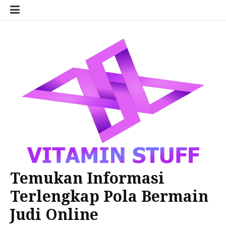
Temukan Informasi
Terlengkap Pola Bermain
Judi Online