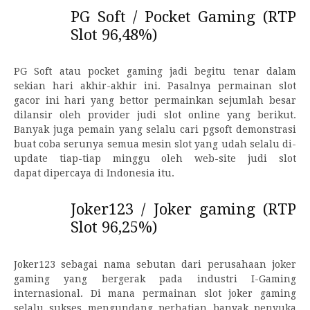
PG Soft / Pocket Gaming (RTP
Slot 96,48%)
PG Soft atau pocket gaming jadi begitu tenar dalam
sekian hari akhir-akhir ini. Pasalnya permainan slot
gacor ini hari yang bettor permainkan sejumlah besar
dilansir oleh provider judi slot online yang berikut.
Banyak juga pemain yang selalu cari pgsoft demonstrasi
buat coba serunya semua mesin slot yang udah selalu di-
update tiap-tiap minggu oleh web-site judi slot
dapat dipercaya di Indonesia itu.
Joker123 / Joker gaming (RTP
Slot 96,25%)
Joker123 sebagai nama sebutan dari perusahaan joker
gaming yang bergerak pada industri I-Gaming
internasional. Di mana permainan slot joker gaming
selalu sukses mengundang perhatian banyak penyuka