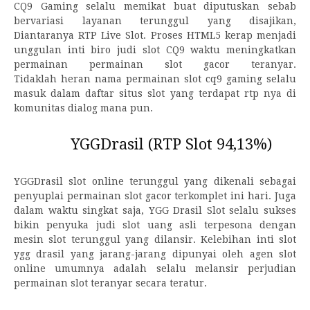
CQ9 Gaming selalu memikat buat diputuskan sebab
bervariasi layanan terunggul yang disajikan,
Diantaranya RTP Live Slot. Proses HTML5 kerap menjadi
unggulan inti biro judi slot CQ9 waktu meningkatkan
permainan permainan slot gacor teranyar.
Tidaklah heran nama permainan slot cq9 gaming selalu
masuk dalam daftar situs slot yang terdapat rtp nya di
komunitas dialog mana pun.
YGGDrasil (RTP Slot 94,13%)
YGGDrasil slot online terunggul yang dikenali sebagai
penyuplai permainan slot gacor terkomplet ini hari. Juga
dalam waktu singkat saja, YGG Drasil Slot selalu sukses
bikin penyuka judi slot uang asli terpesona dengan
mesin slot terunggul yang dilansir. Kelebihan inti slot
ygg drasil yang jarang-jarang dipunyai oleh agen slot
online umumnya adalah selalu melansir perjudian
permainan slot teranyar secara teratur.