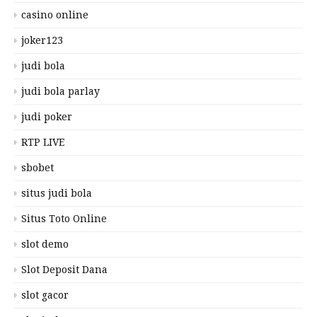
casino online
joker123
judi bola
judi bola parlay
judi poker
RTP LIVE
sbobet
situs judi bola
Situs Toto Online
slot demo
Slot Deposit Dana
slot gacor