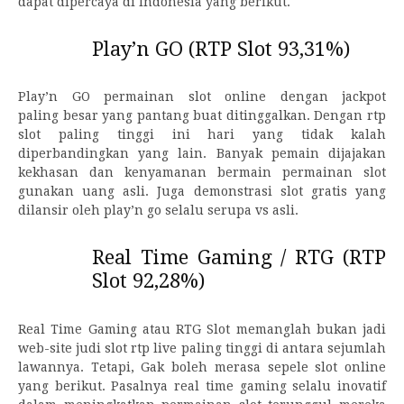
dapat dipercaya di Indonesia yang berikut.
Play’n GO (RTP Slot 93,31%)
Play’n GO permainan slot online dengan jackpot
paling besar yang pantang buat ditinggalkan. Dengan rtp
slot paling tinggi ini hari yang tidak kalah
diperbandingkan yang lain. Banyak pemain dijajakan
kekhasan dan kenyamanan bermain permainan slot
gunakan uang asli. Juga demonstrasi slot gratis yang
dilansir oleh play’n go selalu serupa vs asli.
Real Time Gaming / RTG (RTP
Slot 92,28%)
Real Time Gaming atau RTG Slot memanglah bukan jadi
web-site judi slot rtp live paling tinggi di antara sejumlah
lawannya. Tetapi, Gak boleh merasa sepele slot online
yang berikut. Pasalnya real time gaming selalu inovatif