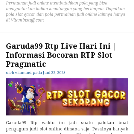
Permainan judi online membutuhkan pola yang bisa
mengantarkan kalian keuntungan yang berlimpah. Dapatkan
pola slot gacor dan pola permainan judi online lainnya hanya
di Vitaminstuff.com
Garuda99 Rtp Live Hari Ini |
Informasi Bocoran RTP Slot
Pragmatic
oleh
vitaminst
pada
Juni 22, 2023
Garuda99 Rtp waktu ini jadi suatu patokan buat
pengagum judi slot online dimana saja. Pasalnya banyak