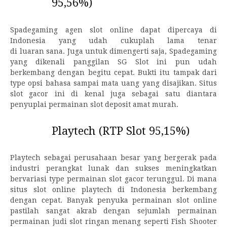
95,56%)
Spadegaming agen slot online dapat dipercaya di
Indonesia yang udah cukuplah lama tenar
di luaran sana. Juga untuk dimengerti saja, Spadegaming
yang dikenali panggilan SG Slot ini pun udah
berkembang dengan begitu cepat. Bukti itu tampak dari
type opsi bahasa sampai mata uang yang disajikan. Situs
slot gacor ini di kenal juga sebagai satu diantara
penyuplai permainan slot deposit amat murah.
Playtech (RTP Slot 95,15%)
Playtech sebagai perusahaan besar yang bergerak pada
industri perangkat lunak dan sukses meningkatkan
bervariasi type permainan slot gacor terunggul. Di mana
situs slot online playtech di Indonesia berkembang
dengan cepat. Banyak penyuka permainan slot online
pastilah sangat akrab dengan sejumlah permainan
permainan judi slot ringan menang seperti Fish Shooter