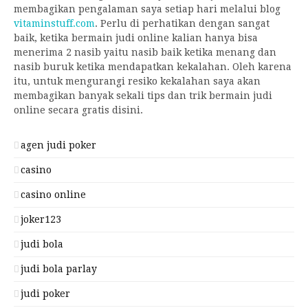
membagikan pengalaman saya setiap hari melalui blog
vitaminstuff.com
. Perlu di perhatikan dengan sangat
baik, ketika bermain judi online kalian hanya bisa
menerima 2 nasib yaitu nasib baik ketika menang dan
nasib buruk ketika mendapatkan kekalahan. Oleh karena
itu, untuk mengurangi resiko kekalahan saya akan
membagikan banyak sekali tips dan trik bermain judi
online secara gratis disini.
agen judi poker
casino
casino online
joker123
judi bola
judi bola parlay
judi poker