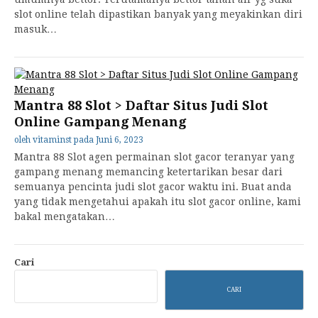
slot online telah dipastikan banyak yang meyakinkan diri
masuk…
Mantra 88 Slot > Daftar Situs Judi Slot
Online Gampang Menang
oleh
vitaminst
pada
Juni 6, 2023
Mantra 88 Slot agen permainan slot gacor teranyar yang
gampang menang memancing ketertarikan besar dari
semuanya pencinta judi slot gacor waktu ini. Buat anda
yang tidak mengetahui apakah itu slot gacor online, kami
bakal mengatakan…
Cari
CARI