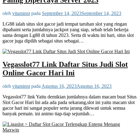
oleh
vitaminst
pada
September 14, 2023
September 14, 2023
LG88 ialah situs slot gacor jadi tempat taruhan slot yang ringan
dipahami serta jumlahnya jackpot yang siap, sebab telah bekerja
sama dengan Lg88 di tahun 2023. Serta di waktu ini hari, situs slot
gacor juga dipilih sebagai situs sebagai…
Vegasslot77 Link Daftar Situs Judi Slot
Online Gacor Hari Ini
oleh
vitaminst
pada
Agustus 16, 2023
Agustus 16, 2023
Vegasslot77 link Yaitu demikian jumlahnya dalam macam buat Situs
Slot Gacor Hari Ini ada ada pada sekarang,slot ini yaitu macam slot
gacor hari ini sangat populer serta jarang dilewati untuk semua
banyak pemain. ini animo tiap-tiap sejumlah…