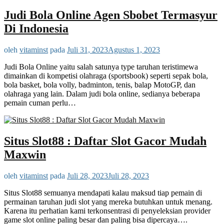
Judi Bola Online Agen Sbobet Termasyur
Di Indonesia
oleh
vitaminst
pada
Juli 31, 2023
Agustus 1, 2023
Judi Bola Online yaitu salah satunya type taruhan teristimewa
dimainkan di kompetisi olahraga (sportsbook) seperti sepak bola,
bola basket, bola volly, badminton, tenis, balap MotoGP, dan
olahraga yang lain. Dalam judi bola online, sedianya beberapa
pemain cuman perlu…
Situs Slot88 : Daftar Slot Gacor Mudah
Maxwin
oleh
vitaminst
pada
Juli 28, 2023
Juli 28, 2023
Situs Slot88 semuanya mendapati kalau maksud tiap pemain di
permainan taruhan judi slot yang mereka butuhkan untuk menang.
Karena itu perhatian kami terkonsentrasi di penyeleksian provider
game slot online paling besar dan paling bisa dipercaya….