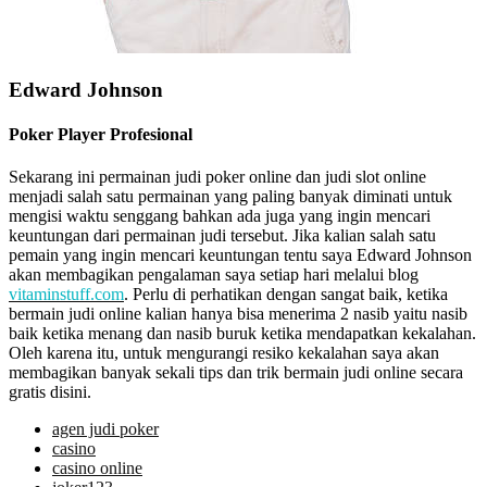
Edward Johnson
Poker Player Profesional
Sekarang ini permainan judi poker online dan judi slot online
menjadi salah satu permainan yang paling banyak diminati untuk
mengisi waktu senggang bahkan ada juga yang ingin mencari
keuntungan dari permainan judi tersebut. Jika kalian salah satu
pemain yang ingin mencari keuntungan tentu saya Edward Johnson
akan membagikan pengalaman saya setiap hari melalui blog
vitaminstuff.com
. Perlu di perhatikan dengan sangat baik, ketika
bermain judi online kalian hanya bisa menerima 2 nasib yaitu nasib
baik ketika menang dan nasib buruk ketika mendapatkan kekalahan.
Oleh karena itu, untuk mengurangi resiko kekalahan saya akan
membagikan banyak sekali tips dan trik bermain judi online secara
gratis disini.
agen judi poker
casino
casino online