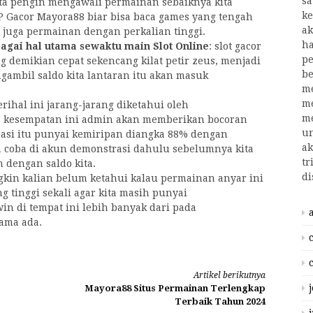
sa
ita pengin mengawali permainan sebaiknya kita
ke
 Gacor Mayora88 biar bisa baca games yang tengah
ak
 juga permainan dengan perkalian tinggi.
ha
agai hal utama sewaktu main Slot Online
: slot gacor
pe
 demikian cepat sekencang kilat petir zeus, menjadi
be
ngambil saldo kita lantaran itu akan masuk
me
me
erihal ini jarang-jarang diketahui oleh
me
a, kesempatan ini admin akan memberikan bocoran
un
si itu punyai kemiripan diangka 88% dengan
ak
ta coba di akun demonstrasi dahulu sebelumnya kita
tr
dengan saldo kita.
di
gkin kalian belum ketahui kalau permainan anyar ini
g tinggi sekali agar kita masih punyai
 di tempat ini lebih banyak dari pada
ama ada.
Artikel berikutnya
Mayora88 Situs Permainan Terlengkap
Terbaik Tahun 2024