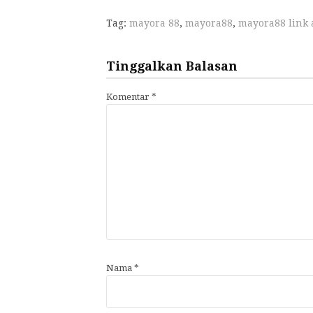
Tag:
mayora 88
,
mayora88
,
mayora88 link a
Tinggalkan Balasan
Komentar
*
Nama
*