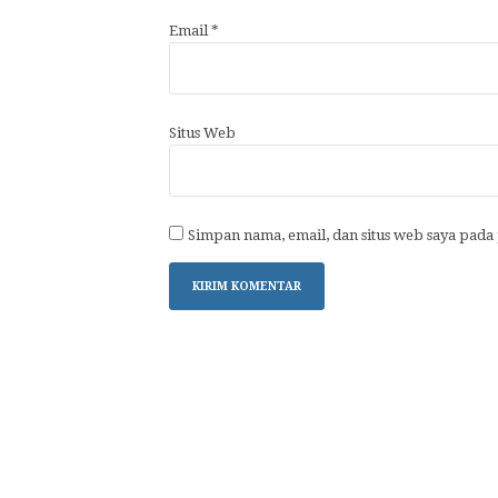
Email
*
Situs Web
Simpan nama, email, dan situs web saya pad