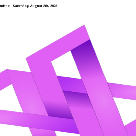
nline -
Saturday, August 8th, 2026