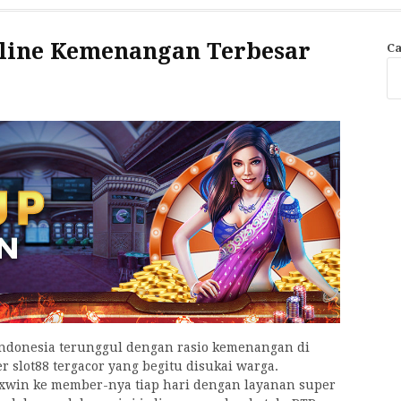
nline Kemenangan Terbesar
Ca
 Indonesia terunggul dengan rasio kemenangan di
r slot88 tergacor yang begitu disukai warga.
xwin ke member-nya tiap hari dengan layanan super