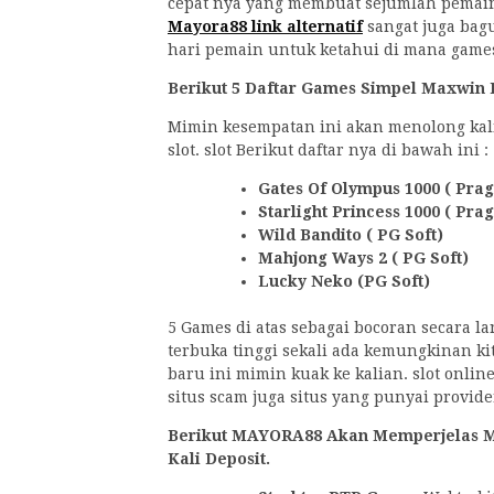
cepat nya yang membuat sejumlah pemain
Mayora88 link alternatif
sangat juga bagu
hari pemain untuk ketahui di mana games
Berikut 5 Daftar Games Simpel Maxwin 
Mimin kesempatan ini akan menolong kal
slot. slot Berikut daftar nya di bawah ini :
Gates Of Olympus 1000 ( Prag
Starlight Princess 1000 ( Pra
Wild Bandito ( PG Soft)
Mahjong Ways 2 ( PG Soft)
Lucky Neko (PG Soft)
5 Games di atas sebagai bocoran secara l
terbuka tinggi sekali ada kemungkinan k
baru ini mimin kuak ke kalian. slot onlin
situs scam juga situs yang punyai provider
Berikut MAYORA88 Akan Memperjelas Me
Kali Deposit.