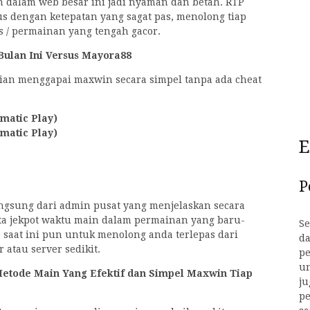
 dalam web besar ini jadi nyaman dan betah. RTP
s dengan ketepatan yang sagat pas, menolong tiap
 / permainan yang tengah gacor.
Bulan Ini Versus Mayora88
ian menggapai maxwin secara simpel tanpa ada cheat
matic Play)
gmatic Play)
E
P
angsung dari admin pusat yang menjelaskan secara
ita jekpot waktu main dalam permainan yang baru-
Se
e saat ini pun untuk menolong anda terlepas dari
da
 atau server sedikit.
pe
un
tode Main Yang Efektif dan Simpel Maxwin Tiap
ju
pe