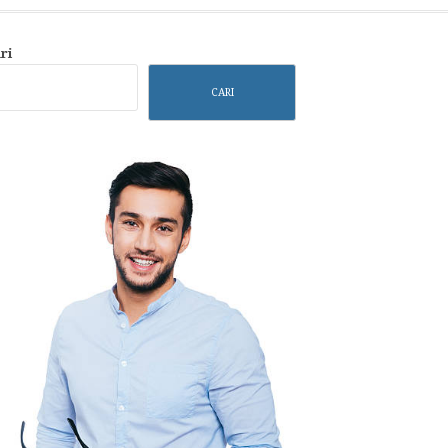
ri
CARI