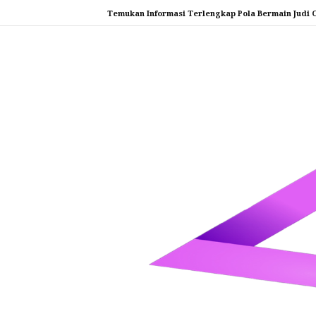
Temukan Informasi Terlengkap Pola Bermain Judi O