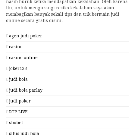
nasib buruk ketika mendapatkan kekalahan. Oleh karena
itu, untuk mengurangi resiko kekalahan saya akan
membagikan banyak sekali tips dan trik bermain judi
online secara gratis disini.
agen judi poker
casino
casino online
joker123
judi bola
judi bola parlay
judi poker
RTP LIVE
sbobet
situs judi bola