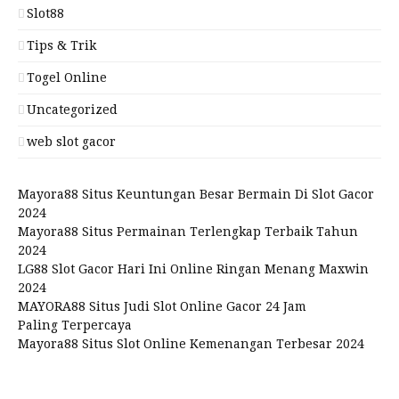
Slot88
Tips & Trik
Togel Online
Uncategorized
web slot gacor
Mayora88 Situs Keuntungan Besar Bermain Di Slot Gacor
2024
Mayora88 Situs Permainan Terlengkap Terbaik Tahun
2024
LG88 Slot Gacor Hari Ini Online Ringan Menang Maxwin
2024
MAYORA88 Situs Judi Slot Online Gacor 24 Jam
Paling Terpercaya
Mayora88 Situs Slot Online Kemenangan Terbesar 2024