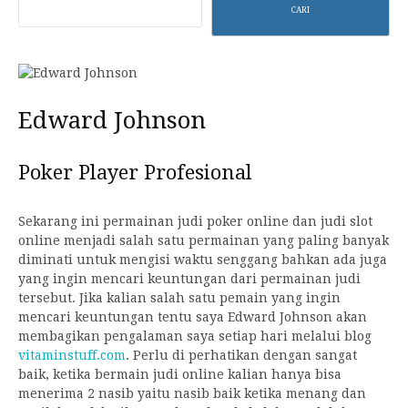
CARI
Edward Johnson
Poker Player Profesional
Sekarang ini permainan judi poker online dan judi slot
online menjadi salah satu permainan yang paling banyak
diminati untuk mengisi waktu senggang bahkan ada juga
yang ingin mencari keuntungan dari permainan judi
tersebut. Jika kalian salah satu pemain yang ingin
mencari keuntungan tentu saya Edward Johnson akan
membagikan pengalaman saya setiap hari melalui blog
vitaminstuff.com
. Perlu di perhatikan dengan sangat
baik, ketika bermain judi online kalian hanya bisa
menerima 2 nasib yaitu nasib baik ketika menang dan