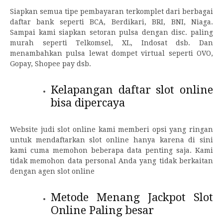
Siapkan semua tipe pembayaran terkomplet dari berbagai
daftar bank seperti BCA, Berdikari, BRI, BNI, Niaga.
Sampai kami siapkan setoran pulsa dengan disc. paling
murah seperti Telkomsel, XL, Indosat dsb. Dan
menambahkan pulsa lewat dompet virtual seperti OVO,
Gopay, Shopee pay dsb.
Kelapangan daftar slot online
bisa dipercaya
Website judi slot online kami memberi opsi yang ringan
untuk mendaftarkan slot online hanya karena di sini
kami cuma memohon beberapa data penting saja. Kami
tidak memohon data personal Anda yang tidak berkaitan
dengan agen slot online
Metode Menang Jackpot Slot
Online Paling besar