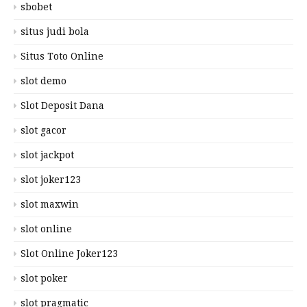
sbobet
situs judi bola
Situs Toto Online
slot demo
Slot Deposit Dana
slot gacor
slot jackpot
slot joker123
slot maxwin
slot online
Slot Online Joker123
slot poker
slot pragmatic