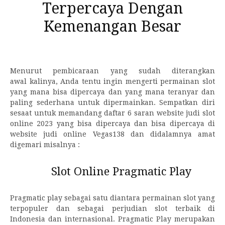
Terpercaya Dengan
Kemenangan Besar
Menurut pembicaraan yang sudah diterangkan
awal kalinya, Anda tentu ingin mengerti permainan slot
yang mana bisa dipercaya dan yang mana teranyar dan
paling sederhana untuk dipermainkan. Sempatkan diri
sesaat untuk memandang daftar 6 saran website judi slot
online 2023 yang bisa dipercaya dan bisa dipercaya di
website judi online Vegas138 dan didalamnya amat
digemari misalnya :
Slot Online Pragmatic Play
Pragmatic play sebagai satu diantara permainan slot yang
terpopuler dan sebagai perjudian slot terbaik di
Indonesia dan internasional. Pragmatic Play merupakan