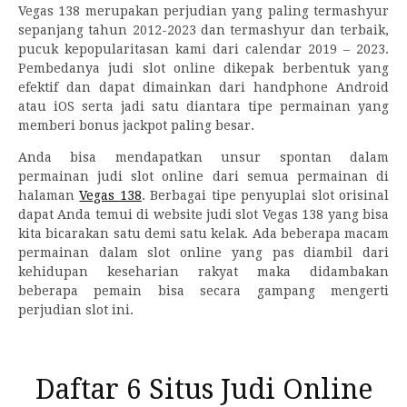
Vegas 138 merupakan perjudian yang paling termashyur
sepanjang tahun 2012-2023 dan termashyur dan terbaik,
pucuk kepopularitasan kami dari calendar 2019 – 2023.
Pembedanya judi slot online dikepak berbentuk yang
efektif dan dapat dimainkan dari handphone Android
atau iOS serta jadi satu diantara tipe permainan yang
memberi bonus jackpot paling besar.
Anda bisa mendapatkan unsur spontan dalam
permainan judi slot online dari semua permainan di
halaman
Vegas 138
. Berbagai tipe penyuplai slot orisinal
dapat Anda temui di website judi slot Vegas 138 yang bisa
kita bicarakan satu demi satu kelak. Ada beberapa macam
permainan dalam slot online yang pas diambil dari
kehidupan keseharian rakyat maka didambakan
beberapa pemain bisa secara gampang mengerti
perjudian slot ini.
Daftar 6 Situs Judi Online