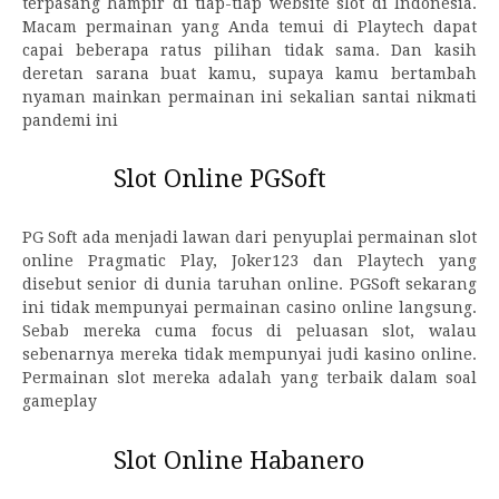
terpasang hampir di tiap-tiap website slot di Indonesia.
Macam permainan yang Anda temui di Playtech dapat
capai beberapa ratus pilihan tidak sama. Dan kasih
deretan sarana buat kamu, supaya kamu bertambah
nyaman mainkan permainan ini sekalian santai nikmati
pandemi ini
Slot Online PGSoft
PG Soft ada menjadi lawan dari penyuplai permainan slot
online Pragmatic Play, Joker123 dan Playtech yang
disebut senior di dunia taruhan online. PGSoft sekarang
ini tidak mempunyai permainan casino online langsung.
Sebab mereka cuma focus di peluasan slot, walau
sebenarnya mereka tidak mempunyai judi kasino online.
Permainan slot mereka adalah yang terbaik dalam soal
gameplay
Slot Online Habanero