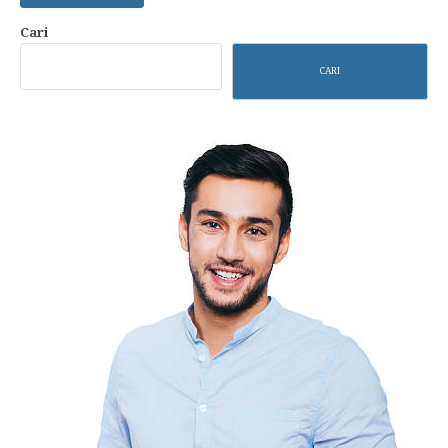
Cari
CARI