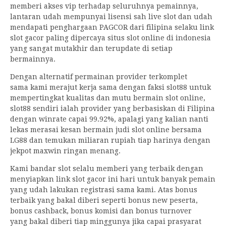
memberi akses vip terhadap seluruhnya pemainnya,
lantaran udah mempunyai lisensi sah live slot dan udah
mendapati penghargaan PAGCOR dari filipina selaku link
slot gacor paling dipercaya situs slot online di indonesia
yang sangat mutakhir dan terupdate di setiap
bermainnya.
Dengan alternatif permainan provider terkomplet
sama kami merajut kerja sama dengan faksi slot88 untuk
mempertingkat kualitas dan mutu bermain slot online,
slot88 sendiri ialah provider yang berbasiskan di Filipina
dengan winrate capai 99.92%, apalagi yang kalian nanti
lekas merasai kesan bermain judi slot online bersama
LG88 dan temukan miliaran rupiah tiap harinya dengan
jekpot maxwin ringan menang.
Kami bandar slot selalu memberi yang terbaik dengan
menyiapkan link slot gacor ini hari untuk banyak pemain
yang udah lakukan registrasi sama kami. Atas bonus
terbaik yang bakal diberi seperti bonus new peserta,
bonus cashback, bonus komisi dan bonus turnover
yang bakal diberi tiap minggunya jika capai prasyarat