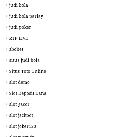
judi bola
judi bola parlay
judi poker
RTP LIVE
sbobet
situs judi bola
Situs Toto Online
slot demo
Slot Deposit Dana
slot gacor
slot jackpot
slot joker123