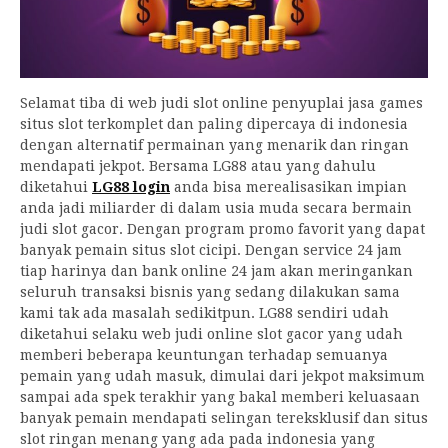
Selamat tiba di web judi slot online penyuplai jasa games
situs slot terkomplet dan paling dipercaya di indonesia
dengan alternatif permainan yang menarik dan ringan
mendapati jekpot. Bersama LG88 atau yang dahulu
diketahui
LG88 login
anda bisa merealisasikan impian
anda jadi miliarder di dalam usia muda secara bermain
judi slot gacor. Dengan program promo favorit yang dapat
banyak pemain situs slot cicipi. Dengan service 24 jam
tiap harinya dan bank online 24 jam akan meringankan
seluruh transaksi bisnis yang sedang dilakukan sama
kami tak ada masalah sedikitpun. LG88 sendiri udah
diketahui selaku web judi online slot gacor yang udah
memberi beberapa keuntungan terhadap semuanya
pemain yang udah masuk, dimulai dari jekpot maksimum
sampai ada spek terakhir yang bakal memberi keluasaan
banyak pemain mendapati selingan tereksklusif dan situs
slot ringan menang yang ada pada indonesia yang