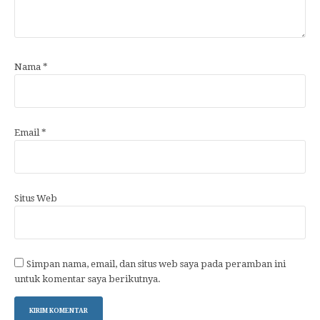
Nama
*
Email
*
Situs Web
Simpan nama, email, dan situs web saya pada peramban ini
untuk komentar saya berikutnya.