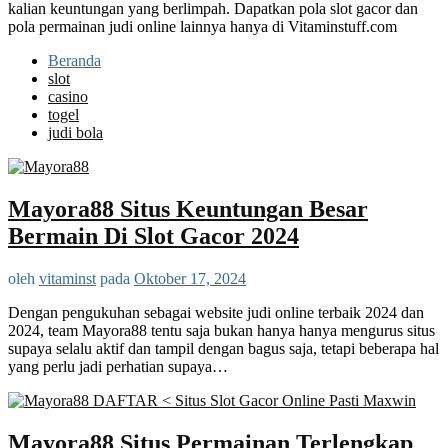
kalian keuntungan yang berlimpah. Dapatkan pola slot gacor dan
pola permainan judi online lainnya hanya di Vitaminstuff.com
Beranda
slot
casino
togel
judi bola
Mayora88 Situs Keuntungan Besar
Bermain Di Slot Gacor 2024
oleh
vitaminst
pada
Oktober 17, 2024
Dengan pengukuhan sebagai website judi online terbaik 2024 dan
2024, team Mayora88 tentu saja bukan hanya hanya mengurus situs
supaya selalu aktif dan tampil dengan bagus saja, tetapi beberapa hal
yang perlu jadi perhatian supaya…
Mayora88 Situs Permainan Terlengkap