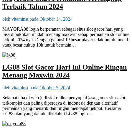
Terbaik Tahun 2024
oleh
vitaminst
pada
Oktober 14, 2024
MAYORA88 login berperanan sebagai situs slot gacor hari yang
bisa dibuktikan mudah menang maxwin setiap permainan slot online
terkini 2024 nya. Dengan garansi JP besar player tidak butuh modal
yang besar cukup 10k untuk bermain…
LG88 Slot Gacor Hari Ini Online Ringan
Menang Maxwin 2024
oleh
vitaminst
pada
Oktober 5, 2024
Selamat tiba di web judi slot online penyuplai jasa games situs slot
terkomplet dan paling dipercaya di indonesia dengan alternatif
permainan yang menarik dan ringan mendapati jekpot. Bersama
LG88 atau yang dahulu diketahui LG88 login…