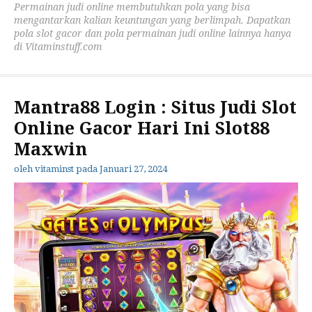
Permainan judi online membutuhkan pola yang bisa
mengantarkan kalian keuntungan yang berlimpah. Dapatkan
pola slot gacor dan pola permainan judi online lainnya hanya
di Vitaminstuff.com
Mantra88 Login : Situs Judi Slot
Online Gacor Hari Ini Slot88
Maxwin
oleh
vitaminst
pada
Januari 27, 2024