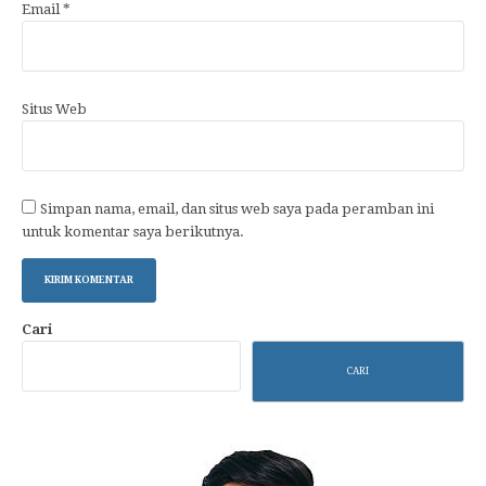
Email
*
Situs Web
Simpan nama, email, dan situs web saya pada peramban ini
untuk komentar saya berikutnya.
Cari
CARI