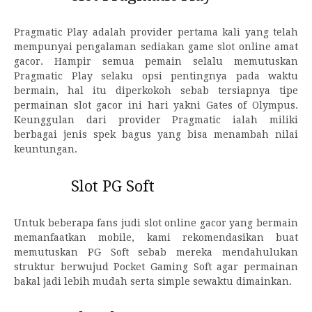
Pragmatic Play adalah provider pertama kali yang telah
mempunyai pengalaman sediakan game slot online amat
gacor. Hampir semua pemain selalu memutuskan
Pragmatic Play selaku opsi pentingnya pada waktu
bermain, hal itu diperkokoh sebab tersiapnya tipe
permainan slot gacor ini hari yakni Gates of Olympus.
Keunggulan dari provider Pragmatic ialah miliki
berbagai jenis spek bagus yang bisa menambah nilai
keuntungan.
Slot PG Soft
Untuk beberapa fans judi slot online gacor yang bermain
memanfaatkan mobile, kami rekomendasikan buat
memutuskan PG Soft sebab mereka mendahulukan
struktur berwujud Pocket Gaming Soft agar permainan
bakal jadi lebih mudah serta simple sewaktu dimainkan.