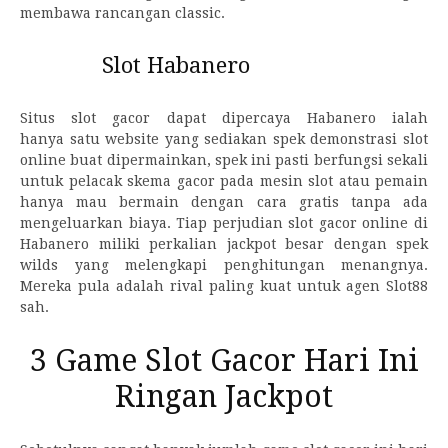
membawa rancangan classic.
Slot Habanero
Situs slot gacor dapat dipercaya Habanero ialah
hanya satu website yang sediakan spek demonstrasi slot
online buat dipermainkan, spek ini pasti berfungsi sekali
untuk pelacak skema gacor pada mesin slot atau pemain
hanya mau bermain dengan cara gratis tanpa ada
mengeluarkan biaya. Tiap perjudian slot gacor online di
Habanero miliki perkalian jackpot besar dengan spek
wilds yang melengkapi penghitungan menangnya.
Mereka pula adalah rival paling kuat untuk agen Slot88
sah.
3 Game Slot Gacor Hari Ini
Ringan Jackpot