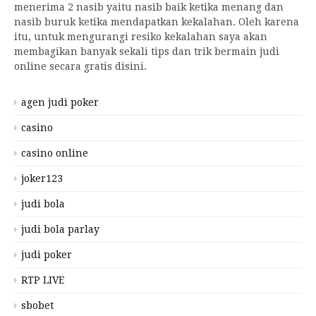
menerima 2 nasib yaitu nasib baik ketika menang dan
nasib buruk ketika mendapatkan kekalahan. Oleh karena
itu, untuk mengurangi resiko kekalahan saya akan
membagikan banyak sekali tips dan trik bermain judi
online secara gratis disini.
agen judi poker
casino
casino online
joker123
judi bola
judi bola parlay
judi poker
RTP LIVE
sbobet