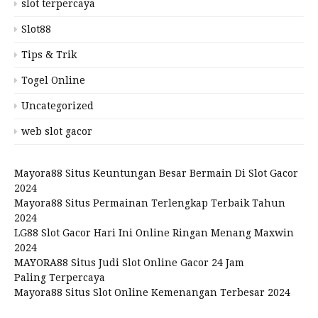
slot terpercaya
Slot88
Tips & Trik
Togel Online
Uncategorized
web slot gacor
Mayora88 Situs Keuntungan Besar Bermain Di Slot Gacor
2024
Mayora88 Situs Permainan Terlengkap Terbaik Tahun
2024
LG88 Slot Gacor Hari Ini Online Ringan Menang Maxwin
2024
MAYORA88 Situs Judi Slot Online Gacor 24 Jam
Paling Terpercaya
Mayora88 Situs Slot Online Kemenangan Terbesar 2024