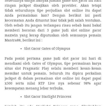
Sebetulnya sangat banyak jumlah game slot gacor ini hari
ringan jackpot disajikan oleh provider. Akan tetapi
tidak seluruhnya tipe perjudian slot online itu dapat
Anda permainkan kan? Dengan berikut ini pasti
kecermatan Anda dituntut biar tidak jadi salah tentukan.
Oleh sebab itu jangan terlampau risau sebab kami bakal
memberi bocoran dari 3 game judi slot online gacor
maxwin yang kerap diputuskan oleh semuanya pemain
Mantra88, berikut ini :
Slot Gacor Gates of Olympus
Pada posisi pertama game judi slot gacor ini hari di
mendiami oleh Gates of Olympus, tipe permainan karya
situs slot Pragmatic Play selalu memberi kesan-kesan
memikat untuk pemain. Seluruh itu dipicu perkalian
jackpot di dalam permainan slot online ini dapat gapai
x500 serta nilai RTP Live nya sebesar 98% agar
kesempatan menang lebar terbuka.
Slot Gacor Starlight Princess