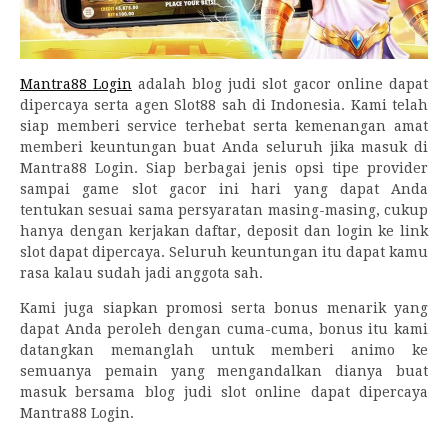
Mantra88 Login
adalah blog judi slot gacor online dapat
dipercaya serta agen Slot88 sah di Indonesia. Kami telah
siap memberi service terhebat serta kemenangan amat
memberi keuntungan buat Anda seluruh jika masuk di
Mantra88 Login. Siap berbagai jenis opsi tipe provider
sampai game slot gacor ini hari yang dapat Anda
tentukan sesuai sama persyaratan masing-masing, cukup
hanya dengan kerjakan daftar, deposit dan login ke link
slot dapat dipercaya. Seluruh keuntungan itu dapat kamu
rasa kalau sudah jadi anggota sah.
Kami juga siapkan promosi serta bonus menarik yang
dapat Anda peroleh dengan cuma-cuma, bonus itu kami
datangkan memanglah untuk memberi animo ke
semuanya pemain yang mengandalkan dianya buat
masuk bersama blog judi slot online dapat dipercaya
Mantra88 Login.