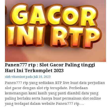
Panen777 rtp : Slot Gacor Paling tinggi
Hari Ini Terkomplet 2023
oleh
vitaminst
pada
Juli 10, 2023
Panen777 rtp yang sediakan RTP live buat data perjudian
slot gacor dengan slot rtp terupdate. Perbedaan
kemenangan kami kasih yang pasti diambil data yang
paling berlaku serta hanya buat permainan slot online
yang terdapat dalam website Panen777 rtp….