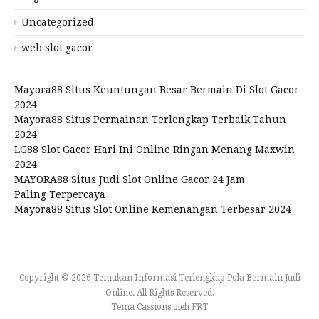
Uncategorized
web slot gacor
Mayora88 Situs Keuntungan Besar Bermain Di Slot Gacor
2024
Mayora88 Situs Permainan Terlengkap Terbaik Tahun
2024
LG88 Slot Gacor Hari Ini Online Ringan Menang Maxwin
2024
MAYORA88 Situs Judi Slot Online Gacor 24 Jam
Paling Terpercaya
Mayora88 Situs Slot Online Kemenangan Terbesar 2024
Copyright © 2026 Temukan Informasi Terlengkap Pola Bermain Judi
Online. All Rights Reserved.
Tema Cassions oleh
FRT