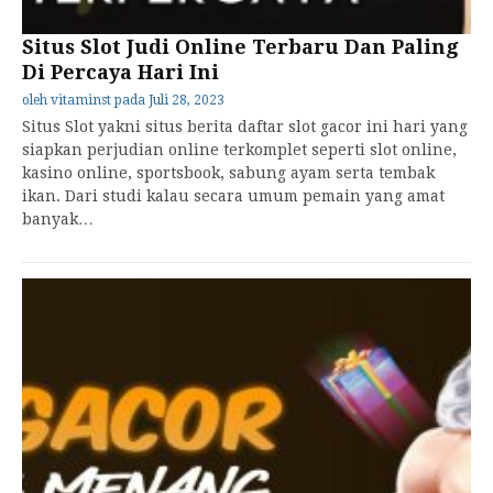
Situs Slot Judi Online Terbaru Dan Paling
Di Percaya Hari Ini
oleh
vitaminst
pada
Juli 28, 2023
Situs Slot yakni situs berita daftar slot gacor ini hari yang
siapkan perjudian online terkomplet seperti slot online,
kasino online, sportsbook, sabung ayam serta tembak
ikan. Dari studi kalau secara umum pemain yang amat
banyak…