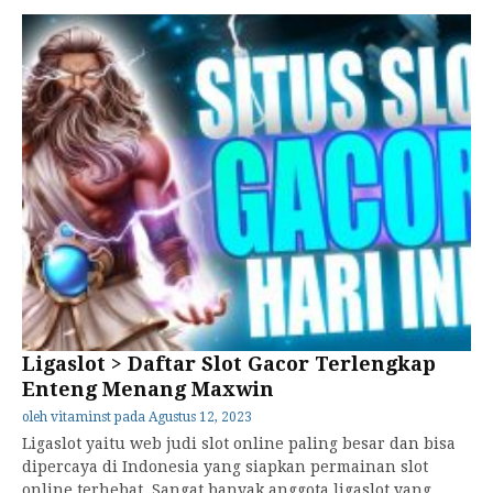
Ligaslot > Daftar Slot Gacor Terlengkap
Enteng Menang Maxwin
oleh
vitaminst
pada
Agustus 12, 2023
Ligaslot yaitu web judi slot online paling besar dan bisa
dipercaya di Indonesia yang siapkan permainan slot
online terhebat. Sangat banyak anggota ligaslot yang