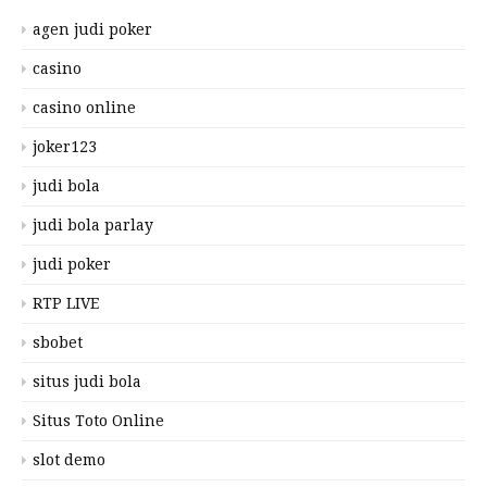
agen judi poker
casino
casino online
joker123
judi bola
judi bola parlay
judi poker
RTP LIVE
sbobet
situs judi bola
Situs Toto Online
slot demo