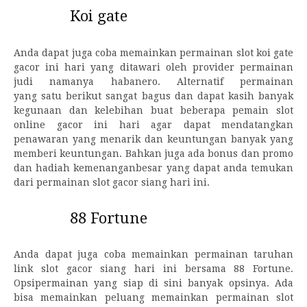
Koi gate
Anda dapat juga coba memainkan permainan slot koi gate
gacor ini hari yang ditawari oleh provider permainan
judi namanya habanero. Alternatif permainan
yang satu berikut sangat bagus dan dapat kasih banyak
kegunaan dan kelebihan buat beberapa pemain slot
online gacor ini hari agar dapat mendatangkan
penawaran yang menarik dan keuntungan banyak yang
memberi keuntungan. Bahkan juga ada bonus dan promo
dan hadiah kemenanganbesar yang dapat anda temukan
dari permainan slot gacor siang hari ini.
88 Fortune
Anda dapat juga coba memainkan permainan taruhan
link slot gacor siang hari ini bersama 88 Fortune.
Opsipermainan yang siap di sini banyak opsinya. Ada
bisa memainkan peluang memainkan permainan slot