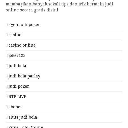
membagikan banyak sekali tips dan trik bermain judi
online secara gratis disini.
agen judi poker
casino
casino online
joker123
judi bola
judi bola parlay
judi poker
RTP LIVE
sbobet
situs judi bola
Situs Toto Online