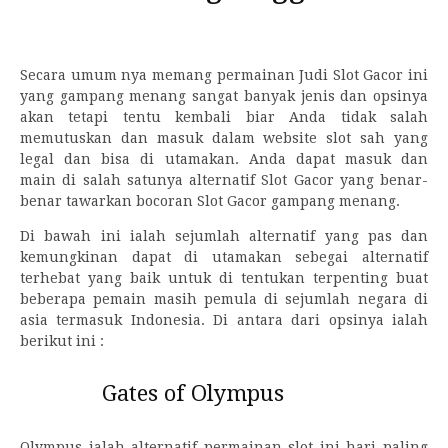
Secara umum nya memang permainan Judi Slot Gacor ini
yang gampang menang sangat banyak jenis dan opsinya
akan tetapi tentu kembali biar Anda tidak salah
memutuskan dan masuk dalam website slot sah yang
legal dan bisa di utamakan. Anda dapat masuk dan
main di salah satunya alternatif Slot Gacor yang benar-
benar tawarkan bocoran Slot Gacor gampang menang.
Di bawah ini ialah sejumlah alternatif yang pas dan
kemungkinan dapat di utamakan sebegai alternatif
terhebat yang baik untuk di tentukan terpenting buat
beberapa pemain masih pemula di sejumlah negara di
asia termasuk Indonesia. Di antara dari opsinya ialah
berikut ini :
Gates of Olympus
Olympus ialah alternatif permainan slot ini hari paling