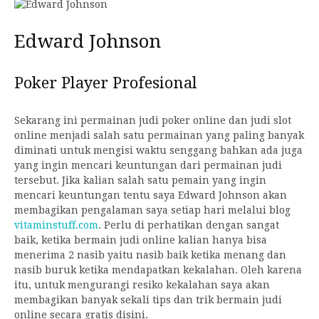
Edward Johnson
Poker Player Profesional
Sekarang ini permainan judi poker online dan judi slot
online menjadi salah satu permainan yang paling banyak
diminati untuk mengisi waktu senggang bahkan ada juga
yang ingin mencari keuntungan dari permainan judi
tersebut. Jika kalian salah satu pemain yang ingin
mencari keuntungan tentu saya Edward Johnson akan
membagikan pengalaman saya setiap hari melalui blog
vitaminstuff.com
. Perlu di perhatikan dengan sangat
baik, ketika bermain judi online kalian hanya bisa
menerima 2 nasib yaitu nasib baik ketika menang dan
nasib buruk ketika mendapatkan kekalahan. Oleh karena
itu, untuk mengurangi resiko kekalahan saya akan
membagikan banyak sekali tips dan trik bermain judi
online secara gratis disini.