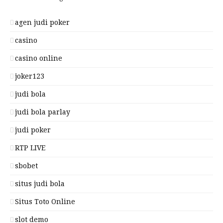
agen judi poker
casino
casino online
joker123
judi bola
judi bola parlay
judi poker
RTP LIVE
sbobet
situs judi bola
Situs Toto Online
slot demo