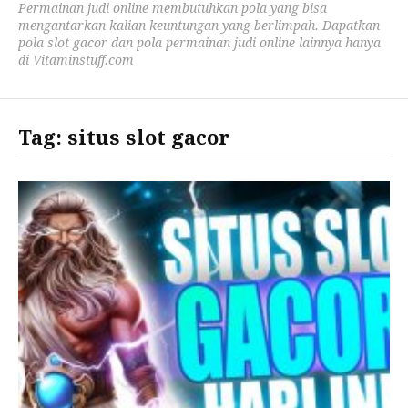
Permainan judi online membutuhkan pola yang bisa
mengantarkan kalian keuntungan yang berlimpah. Dapatkan
pola slot gacor dan pola permainan judi online lainnya hanya
di Vitaminstuff.com
Tag:
situs slot gacor