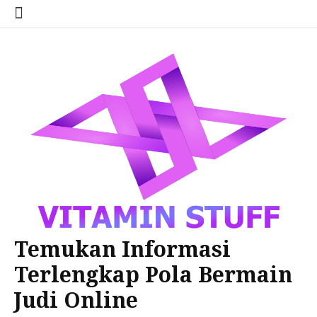
Temukan Informasi
Terlengkap Pola Bermain
Judi Online