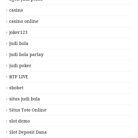
casino
casino online
joker123
judi bola
judi bola parlay
judi poker
RTP LIVE
sbobet
situs judi bola
Situs Toto Online
slot demo
Slot Deposit Dana