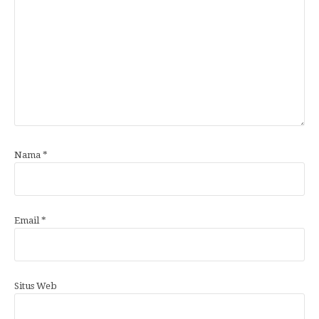
Nama
*
Email
*
Situs Web