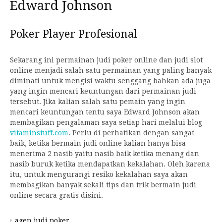
Edward Johnson
Poker Player Profesional
Sekarang ini permainan judi poker online dan judi slot
online menjadi salah satu permainan yang paling banyak
diminati untuk mengisi waktu senggang bahkan ada juga
yang ingin mencari keuntungan dari permainan judi
tersebut. Jika kalian salah satu pemain yang ingin
mencari keuntungan tentu saya Edward Johnson akan
membagikan pengalaman saya setiap hari melalui blog
vitaminstuff.com
. Perlu di perhatikan dengan sangat
baik, ketika bermain judi online kalian hanya bisa
menerima 2 nasib yaitu nasib baik ketika menang dan
nasib buruk ketika mendapatkan kekalahan. Oleh karena
itu, untuk mengurangi resiko kekalahan saya akan
membagikan banyak sekali tips dan trik bermain judi
online secara gratis disini.
agen judi poker