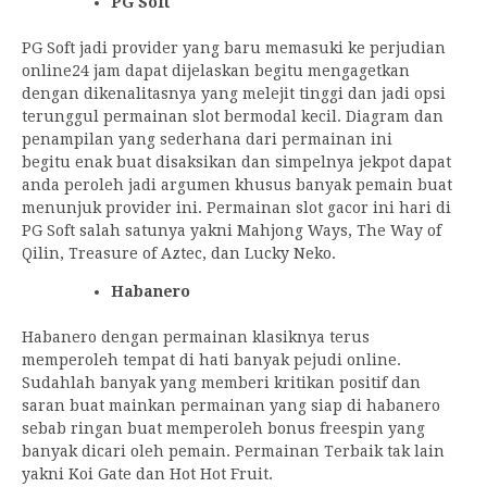
PG Soft
PG Soft jadi provider yang baru memasuki ke perjudian
online24 jam dapat dijelaskan begitu mengagetkan
dengan dikenalitasnya yang melejit tinggi dan jadi opsi
terunggul permainan slot bermodal kecil. Diagram dan
penampilan yang sederhana dari permainan ini
begitu enak buat disaksikan dan simpelnya jekpot dapat
anda peroleh jadi argumen khusus banyak pemain buat
menunjuk provider ini. Permainan slot gacor ini hari di
PG Soft salah satunya yakni Mahjong Ways, The Way of
Qilin, Treasure of Aztec, dan Lucky Neko.
Habanero
Habanero dengan permainan klasiknya terus
memperoleh tempat di hati banyak pejudi online.
Sudahlah banyak yang memberi kritikan positif dan
saran buat mainkan permainan yang siap di habanero
sebab ringan buat memperoleh bonus freespin yang
banyak dicari oleh pemain. Permainan Terbaik tak lain
yakni Koi Gate dan Hot Hot Fruit.