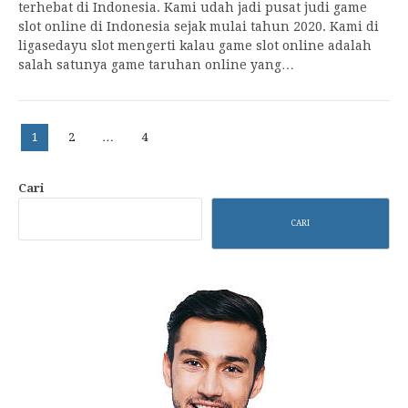
terhebat di Indonesia. Kami udah jadi pusat judi game
slot online di Indonesia sejak mulai tahun 2020. Kami di
ligasedayu slot mengerti kalau game slot online adalah
salah satunya game taruhan online yang…
1
2
…
4
Cari
CARI