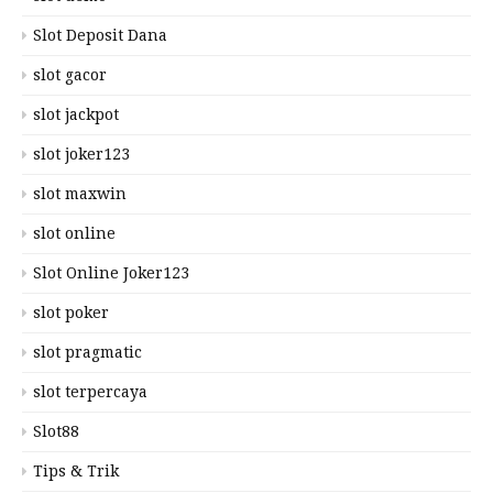
Slot Deposit Dana
slot gacor
slot jackpot
slot joker123
slot maxwin
slot online
Slot Online Joker123
slot poker
slot pragmatic
slot terpercaya
Slot88
Tips & Trik