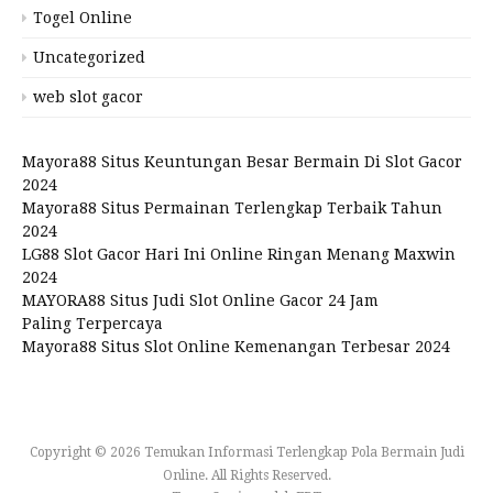
Togel Online
Uncategorized
web slot gacor
Mayora88 Situs Keuntungan Besar Bermain Di Slot Gacor
2024
Mayora88 Situs Permainan Terlengkap Terbaik Tahun
2024
LG88 Slot Gacor Hari Ini Online Ringan Menang Maxwin
2024
MAYORA88 Situs Judi Slot Online Gacor 24 Jam
Paling Terpercaya
Mayora88 Situs Slot Online Kemenangan Terbesar 2024
Copyright © 2026 Temukan Informasi Terlengkap Pola Bermain Judi
Online. All Rights Reserved.