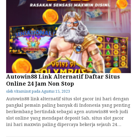
Autowin88 Link Alternatif Daftar Situs
Online 24 Jam Non Stop
oleh
vitaminst
pada
Agustus 15, 2023
Autowin88 link alternatif situs slot gacor ini hari dengan
pangkal pemain paling banyak di Indonesia yang penting
berkembang bertindak sebagai agen autowin88 web judi
slot online yang mendapat deposit Sah. situs slot gacor
ini hari maxwin paling dipercaya bekerja sejauh 24…