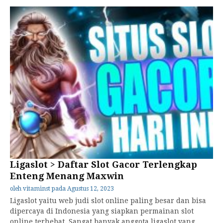
Ligaslot > Daftar Slot Gacor Terlengkap
Enteng Menang Maxwin
oleh
vitaminst
pada
Agustus 12, 2023
Ligaslot yaitu web judi slot online paling besar dan bisa
dipercaya di Indonesia yang siapkan permainan slot
online terhebat. Sangat banyak anggota ligaslot yang