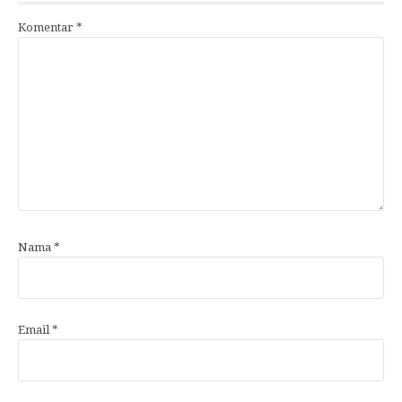
Komentar
*
Nama
*
Email
*