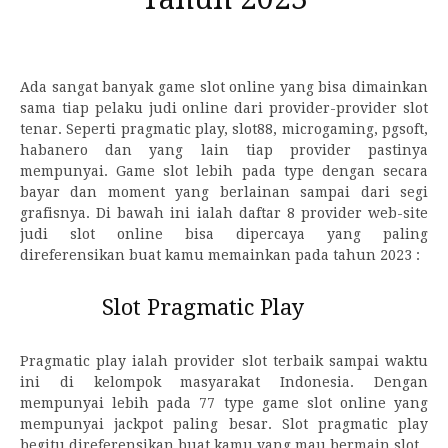
Ada sangat banyak game slot online yang bisa dimainkan
sama tiap pelaku judi online dari provider-provider slot
tenar. Seperti pragmatic play, slot88, microgaming, pgsoft,
habanero dan yang lain tiap provider pastinya
mempunyai. Game slot lebih pada type dengan secara
bayar dan moment yang berlainan sampai dari segi
grafisnya. Di bawah ini ialah daftar 8 provider web-site
judi slot online bisa dipercaya yang paling
direferensikan buat kamu memainkan pada tahun 2023 :
Slot Pragmatic Play
Pragmatic play ialah provider slot terbaik sampai waktu
ini di kelompok masyarakat Indonesia. Dengan
mempunyai lebih pada 77 type game slot online yang
mempunyai jackpot paling besar. Slot pragmatic play
begitu direferensikan buat kamu yang mau bermain slot.