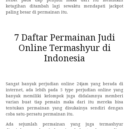
hebat pada tiap penjudi maka dari itu membikin
ketagihan ditambah lagi sewaktu mendapati jackpot
paling besar di permainan itu.
7 Daftar Permainan Judi
Online Termashyur di
Indonesia
Sangat banyak perjudian online 24jam yang berada di
internet, ada lebih pada 5 type perjudian online yang
banyak memiliki kelompok juga didalamnya memberi
varian buat tiap pemain maka dari itu mereka bisa
tentukan permainan yang disukainya sendiri dengan
coba satu-persatu permainan itu.
Ada sejumlah permainan yang juga termashyur