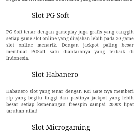
Slot PG Soft
PG Soft tenar dengan gameplay juga grafis yang canggih
setiap game slot online yang dijajakan lebih pada 20 game
slot online menarik. Dengan jackpot paling besar
membuat PGSoft satu diantaranya yang terbaik di
Indonesia.
Slot Habanero
Habanero slot yang tenar dengan Koi Gate nya memberi
rtp yang begitu tinggi dan pastinya jackpot yang lebih
besar setiap kemenangan freespin sampai 2000x lipat
taruhan nilai!
Slot Microgaming