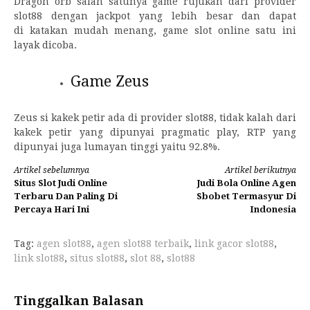
Dragon orb salah satunya game rujukan dari provider
slot88 dengan jackpot yang lebih besar dan dapat
di katakan mudah menang, game slot online satu ini
layak dicoba.
Game Zeus
Zeus si kakek petir ada di provider slot88, tidak kalah dari
kakek petir yang dipunyai pragmatic play, RTP yang
dipunyai juga lumayan tinggi yaitu 92.8%.
Artikel sebelumnya
Artikel berikutnya
Situs Slot Judi Online
Judi Bola Online Agen
Terbaru Dan Paling Di
Sbobet Termasyur Di
Percaya Hari Ini
Indonesia
Tag:
agen slot88
,
agen slot88 terbaik
,
link gacor slot88
,
link slot88
,
situs slot88
,
slot 88
,
slot88
Tinggalkan Balasan