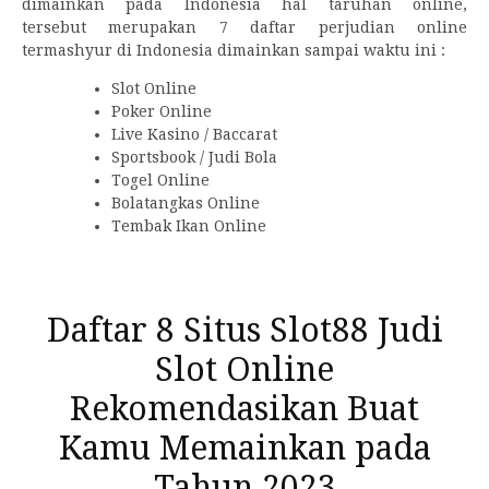
dimainkan pada Indonesia hal taruhan online,
tersebut merupakan 7 daftar perjudian online
termashyur di Indonesia dimainkan sampai waktu ini :
Slot Online
Poker Online
Live Kasino / Baccarat
Sportsbook / Judi Bola
Togel Online
Bolatangkas Online
Tembak Ikan Online
Daftar 8 Situs Slot88 Judi
Slot Online
Rekomendasikan Buat
Kamu Memainkan pada
Tahun 2023