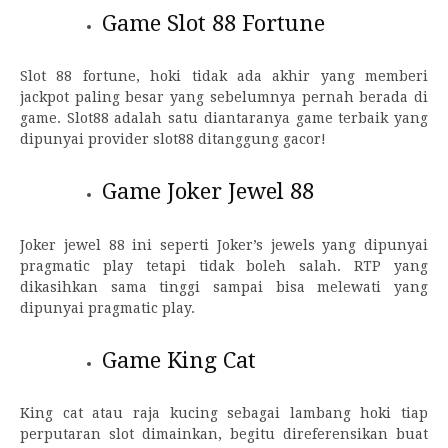
Game Slot 88 Fortune
Slot 88 fortune, hoki tidak ada akhir yang memberi
jackpot paling besar yang sebelumnya pernah berada di
game. Slot88 adalah satu diantaranya game terbaik yang
dipunyai provider slot88 ditanggung gacor!
Game Joker Jewel 88
Joker jewel 88 ini seperti Joker’s jewels yang dipunyai
pragmatic play tetapi tidak boleh salah. RTP yang
dikasihkan sama tinggi sampai bisa melewati yang
dipunyai pragmatic play.
Game King Cat
King cat atau raja kucing sebagai lambang hoki tiap
perputaran slot dimainkan, begitu direferensikan buat