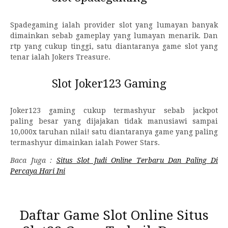
Spadegaming ialah provider slot yang lumayan banyak
dimainkan sebab gameplay yang lumayan menarik. Dan
rtp yang cukup tinggi, satu diantaranya game slot yang
tenar ialah Jokers Treasure.
Slot Joker123 Gaming
Joker123 gaming cukup termashyur sebab jackpot
paling besar yang dijajakan tidak manusiawi sampai
10,000x taruhan nilai! satu diantaranya game yang paling
termashyur dimainkan ialah Power Stars.
Baca Juga :
Situs Slot Judi Online Terbaru Dan Paling Di
Percaya Hari Ini
Daftar Game Slot Online Situs