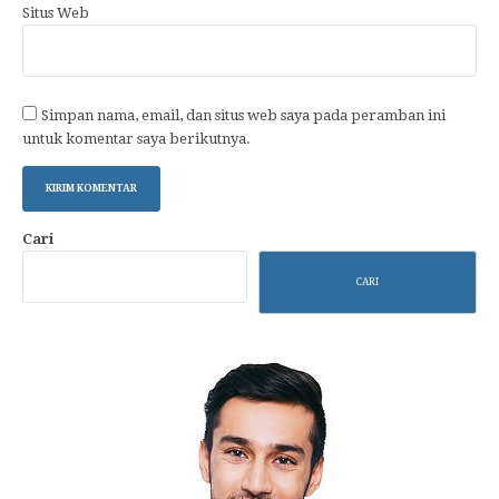
Situs Web
Simpan nama, email, dan situs web saya pada peramban ini
untuk komentar saya berikutnya.
Cari
CARI