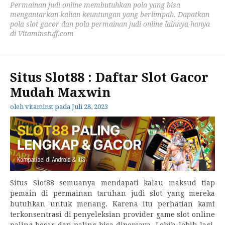
Permainan judi online membutuhkan pola yang bisa
mengantarkan kalian keuntungan yang berlimpah. Dapatkan
pola slot gacor dan pola permainan judi online lainnya hanya
di Vitaminstuff.com
Situs Slot88 : Daftar Slot Gacor
Mudah Maxwin
oleh
vitaminst
pada
Juli 28, 2023
Situs Slot88 semuanya mendapati kalau maksud tiap
pemain di permainan taruhan judi slot yang mereka
butuhkan untuk menang. Karena itu perhatian kami
terkonsentrasi di penyeleksian provider game slot online