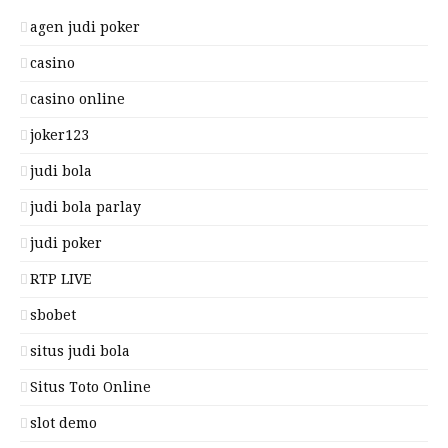
agen judi poker
casino
casino online
joker123
judi bola
judi bola parlay
judi poker
RTP LIVE
sbobet
situs judi bola
Situs Toto Online
slot demo