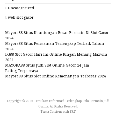
Uncategorized
web slot gacor
Mayora88 Situs Keuntungan Besar Bermain Di Slot Gacor
2024
Mayora88 Situs Permainan Terlengkap Terbaik Tahun
2024
LG88 Slot Gacor Hari Ini Online Ringan Menang Maxwin
2024
MAYORA88 Situs Judi Slot Online Gacor 24 Jam
Paling Terpercaya
Mayora88 Situs Slot Online Kemenangan Terbesar 2024
Copyright © 2026 Temukan Informasi Terlengkap Pola Bermain Judi
Online. All Rights Reserved.
Tema Cassions oleh
FRT