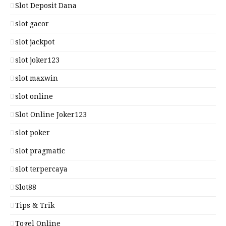
Slot Deposit Dana
slot gacor
slot jackpot
slot joker123
slot maxwin
slot online
Slot Online Joker123
slot poker
slot pragmatic
slot terpercaya
Slot88
Tips & Trik
Togel Online