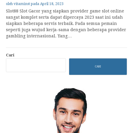
oleh
vitaminst
pada
April 18, 2023
Slot88 Slot Gacor yang siapkan provider game slot online
sangat komplet serta dapat dipercaya 2023 saat ini udah
siapkan beberapa servis terbaik. Pada semua pemain
seperti juga wujud kerja-sama dengan beberapa provider
gambling internasional. Yang…
Cari
CARI