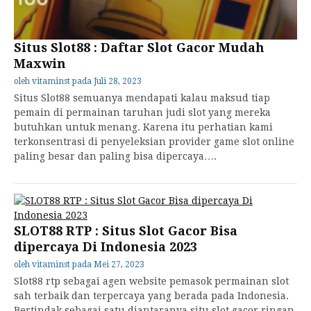
Situs Slot88 : Daftar Slot Gacor Mudah
Maxwin
oleh
vitaminst
pada
Juli 28, 2023
Situs Slot88 semuanya mendapati kalau maksud tiap
pemain di permainan taruhan judi slot yang mereka
butuhkan untuk menang. Karena itu perhatian kami
terkonsentrasi di penyeleksian provider game slot online
paling besar dan paling bisa dipercaya….
SLOT88 RTP : Situs Slot Gacor Bisa
dipercaya Di Indonesia 2023
oleh
vitaminst
pada
Mei 27, 2023
Slot88 rtp sebagai agen website pemasok permainan slot
sah terbaik dan terpercaya yang berada pada Indonesia.
Bertindak sebagai satu diantaranya situ slot gacor ringan