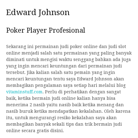
Edward Johnson
Poker Player Profesional
Sekarang ini permainan judi poker online dan judi slot
online menjadi salah satu permainan yang paling banyak
diminati untuk mengisi waktu senggang bahkan ada juga
yang ingin mencari keuntungan dari permainan judi
tersebut. Jika kalian salah satu pemain yang ingin
mencari keuntungan tentu saya Edward Johnson akan
membagikan pengalaman saya setiap hari melalui blog
vitaminstuff.com
. Perlu di perhatikan dengan sangat
baik, ketika bermain judi online kalian hanya bisa
menerima 2 nasib yaitu nasib baik ketika menang dan
nasib buruk ketika mendapatkan kekalahan. Oleh karena
itu, untuk mengurangi resiko kekalahan saya akan
membagikan banyak sekali tips dan trik bermain judi
online secara gratis disini.