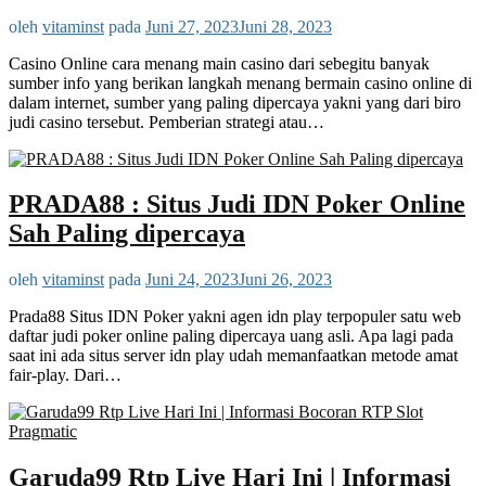
oleh
vitaminst
pada
Juni 27, 2023
Juni 28, 2023
Casino Online cara menang main casino dari sebegitu banyak
sumber info yang berikan langkah menang bermain casino online di
dalam internet, sumber yang paling dipercaya yakni yang dari biro
judi casino tersebut. Pemberian strategi atau…
PRADA88 : Situs Judi IDN Poker Online
Sah Paling dipercaya
oleh
vitaminst
pada
Juni 24, 2023
Juni 26, 2023
Prada88 Situs IDN Poker yakni agen idn play terpopuler satu web
daftar judi poker online paling dipercaya uang asli. Apa lagi pada
saat ini ada situs server idn play udah memanfaatkan metode amat
fair-play. Dari…
Garuda99 Rtp Live Hari Ini | Informasi