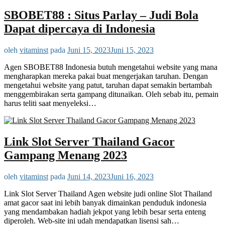
SBOBET88 : Situs Parlay – Judi Bola
Dapat dipercaya di Indonesia
oleh
vitaminst
pada
Juni 15, 2023
Juni 15, 2023
Agen SBOBET88 Indonesia butuh mengetahui website yang mana
mengharapkan mereka pakai buat mengerjakan taruhan. Dengan
mengetahui website yang patut, taruhan dapat semakin bertambah
menggembirakan serta gampang ditunaikan. Oleh sebab itu, pemain
harus teliti saat menyeleksi…
Link Slot Server Thailand Gacor
Gampang Menang 2023
oleh
vitaminst
pada
Juni 14, 2023
Juni 16, 2023
Link Slot Server Thailand Agen website judi online Slot Thailand
amat gacor saat ini lebih banyak dimainkan penduduk indonesia
yang mendambakan hadiah jekpot yang lebih besar serta enteng
diperoleh. Web-site ini udah mendapatkan lisensi sah…