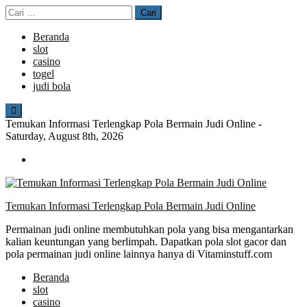
Lompat
Cari
ke
untuk:
konten
Beranda
slot
casino
togel
judi bola
Temukan Informasi Terlengkap Pola Bermain Judi Online -
Saturday, August 8th, 2026
Sample
Page
Temukan Informasi Terlengkap Pola Bermain Judi Online
Permainan judi online membutuhkan pola yang bisa mengantarkan
kalian keuntungan yang berlimpah. Dapatkan pola slot gacor dan
pola permainan judi online lainnya hanya di Vitaminstuff.com
Beranda
slot
casino