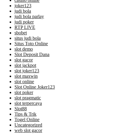
casino online
joker123
judi bola
judi bola parlay
judi poker
RTP LIVE
sbobet
situs judi bola
Situs Toto Online
slot demo
Slot Deposit Dana
slot gacor
slot jackpot
slot joker123
slot maxwin
slot online
Slot Online Joker123
slot poker
slot pragmatic
slot terpercaya
Slot88
Tips & Trik
Togel Online
Uncategorized
web slot gacor