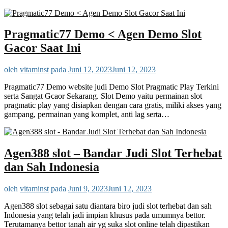
Pragmatic77 Demo < Agen Demo Slot
Gacor Saat Ini
oleh
vitaminst
pada
Juni 12, 2023
Juni 12, 2023
Pragmatic77 Demo website judi Demo Slot Pragmatic Play Terkini
serta Sangat Gcaor Sekarang. Slot Demo yaitu permainan slot
pragmatic play yang disiapkan dengan cara gratis, miliki akses yang
gampang, permainan yang komplet, anti lag serta…
Agen388 slot – Bandar Judi Slot Terhebat
dan Sah Indonesia
oleh
vitaminst
pada
Juni 9, 2023
Juni 12, 2023
Agen388 slot sebagai satu diantara biro judi slot terhebat dan sah
Indonesia yang telah jadi impian khusus pada umumnya bettor.
Terutamanya bettor tanah air yg suka slot online telah dipastikan