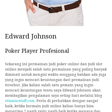
Edward Johnson
Poker Player Profesional
Sekarang ini permainan judi poker online dan judi slot
online menjadi salah satu permainan yang paling banyak
diminati untuk mengisi waktu senggang bahkan ada juga
yang ingin mencari keuntungan dari permainan judi
tersebut. Jika kalian salah satu pemain yang ingin
mencari keuntungan tentu saya Edward Johnson akan
membagikan pengalaman saya setiap hari melalui blog
vitaminstuff.com
. Perlu di perhatikan dengan sangat
baik, ketika bermain judi online kalian hanya bisa
menerima 2 nasib yaitu nasib baik ketika menang dan