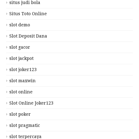
situs judi bola
Situs Toto Online
slot demo
Slot Deposit Dana
slot gacor
slot jackpot
slot joker123
slot maxwin
slot online
Slot Online Joker123
slot poker
slot pragmatic
slot terpercaya