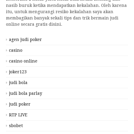
nasib buruk ketika mendapatkan kekalahan. Oleh karena
itu, untuk mengurangi resiko kekalahan saya akan
membagikan banyak sekali tips dan trik bermain judi
online secara gratis disini.
agen judi poker
casino
casino online
joker123
judi bola
judi bola parlay
judi poker
RTP LIVE
sbobet