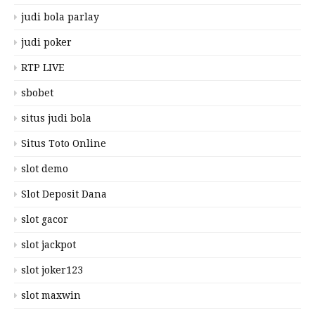
judi bola parlay
judi poker
RTP LIVE
sbobet
situs judi bola
Situs Toto Online
slot demo
Slot Deposit Dana
slot gacor
slot jackpot
slot joker123
slot maxwin