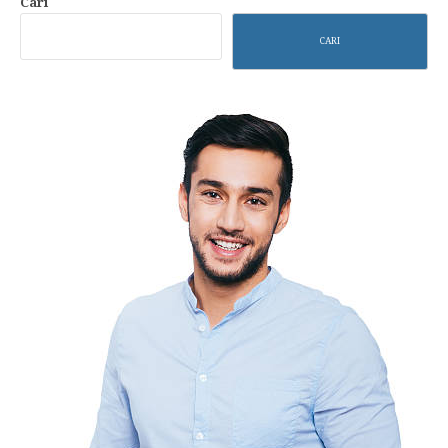
Cari
CARI