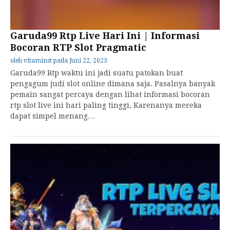
Garuda99 Rtp Live Hari Ini | Informasi
Bocoran RTP Slot Pragmatic
oleh
vitaminst
pada
Juni 22, 2023
Garuda99 Rtp waktu ini jadi suatu patokan buat
pengagum judi slot online dimana saja. Pasalnya banyak
pemain sangat percaya dengan lihat informasi bocoran
rtp slot live ini hari paling tinggi, Karenanya mereka
dapat simpel menang…