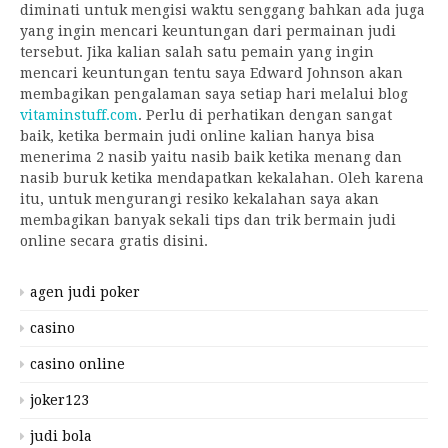
diminati untuk mengisi waktu senggang bahkan ada juga
yang ingin mencari keuntungan dari permainan judi
tersebut. Jika kalian salah satu pemain yang ingin
mencari keuntungan tentu saya Edward Johnson akan
membagikan pengalaman saya setiap hari melalui blog
vitaminstuff.com
. Perlu di perhatikan dengan sangat
baik, ketika bermain judi online kalian hanya bisa
menerima 2 nasib yaitu nasib baik ketika menang dan
nasib buruk ketika mendapatkan kekalahan. Oleh karena
itu, untuk mengurangi resiko kekalahan saya akan
membagikan banyak sekali tips dan trik bermain judi
online secara gratis disini.
agen judi poker
casino
casino online
joker123
judi bola