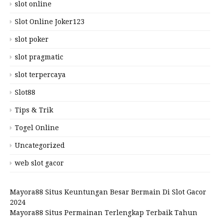
slot online
Slot Online Joker123
slot poker
slot pragmatic
slot terpercaya
Slot88
Tips & Trik
Togel Online
Uncategorized
web slot gacor
Mayora88 Situs Keuntungan Besar Bermain Di Slot Gacor
2024
Mayora88 Situs Permainan Terlengkap Terbaik Tahun