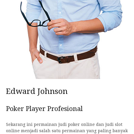
Edward Johnson
Poker Player Profesional
Sekarang ini permainan judi poker online dan judi slot
online menjadi salah satu permainan yang paling banyak