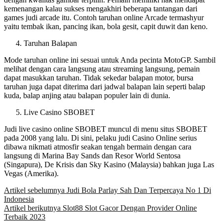
kemenangan kalau sukses mengakhiri beberapa tantangan dari
games judi arcade itu. Contoh taruhan online Arcade termashyur
yaitu tembak ikan, pancing ikan, bola gesit, capit duwit dan keno.
Taruhan Balapan
Mode taruhan online ini sesuai untuk Anda pecinta MotoGP. Sambil
melihat dengan cara langsung atau streaming langsung, pemain
dapat masukkan taruhan. Tidak sekedar balapan motor, bursa
taruhan juga dapat diterima dari jadwal balapan lain seperti balap
kuda, balap anjing atau balapan populer lain di dunia.
Live Casino SBOBET
Judi live casino online SBOBET muncul di menu situs SBOBET
pada 2008 yang lalu. Di sini, pelaku judi Casino Online serius
dibawa nikmati atmosfir seakan tengah bermain dengan cara
langsung di Marina Bay Sands dan Resor World Sentosa
(Singapura), De Krisis dan Sky Kasino (Malaysia) bahkan juga Las
Vegas (Amerika).
Lanjut
Artikel sebelumnya
Judi Bola Parlay Sah Dan Terpercaya No 1 Di
Indonesia
Membaca
Artikel berikutnya
Slot88 Slot Gacor Dengan Provider Online
Terbaik 2023