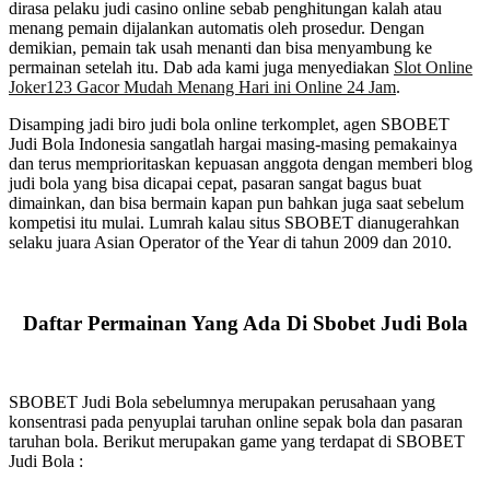
dirasa pelaku judi casino online sebab penghitungan kalah atau
menang pemain dijalankan automatis oleh prosedur. Dengan
demikian, pemain tak usah menanti dan bisa menyambung ke
permainan setelah itu. Dab ada kami juga menyediakan
Slot Online
Joker123 Gacor Mudah Menang Hari ini Online 24 Jam
.
Disamping jadi biro judi bola online terkomplet, agen SBOBET
Judi Bola Indonesia sangatlah hargai masing-masing pemakainya
dan terus memprioritaskan kepuasan anggota dengan memberi blog
judi bola yang bisa dicapai cepat, pasaran sangat bagus buat
dimainkan, dan bisa bermain kapan pun bahkan juga saat sebelum
kompetisi itu mulai. Lumrah kalau situs SBOBET dianugerahkan
selaku juara Asian Operator of the Year di tahun 2009 dan 2010.
Daftar Permainan Yang Ada Di Sbobet Judi Bola
SBOBET Judi Bola sebelumnya merupakan perusahaan yang
konsentrasi pada penyuplai taruhan online sepak bola dan pasaran
taruhan bola. Berikut merupakan game yang terdapat di SBOBET
Judi Bola :