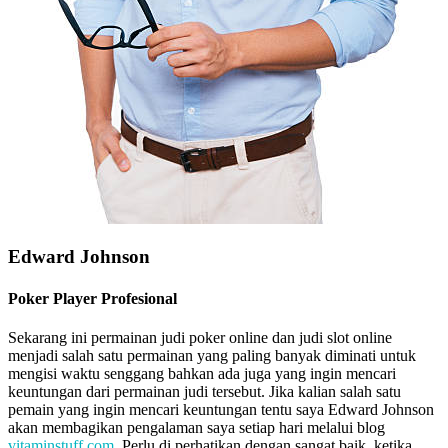
Edward Johnson
Poker Player Profesional
Sekarang ini permainan judi poker online dan judi slot online
menjadi salah satu permainan yang paling banyak diminati untuk
mengisi waktu senggang bahkan ada juga yang ingin mencari
keuntungan dari permainan judi tersebut. Jika kalian salah satu
pemain yang ingin mencari keuntungan tentu saya Edward Johnson
akan membagikan pengalaman saya setiap hari melalui blog
vitaminstuff.com
. Perlu di perhatikan dengan sangat baik, ketika