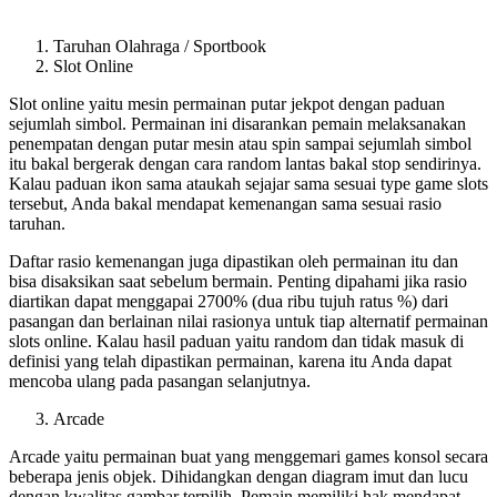
Taruhan Olahraga / Sportbook
Slot Online
Slot online yaitu mesin permainan putar jekpot dengan paduan
sejumlah simbol. Permainan ini disarankan pemain melaksanakan
penempatan dengan putar mesin atau spin sampai sejumlah simbol
itu bakal bergerak dengan cara random lantas bakal stop sendirinya.
Kalau paduan ikon sama ataukah sejajar sama sesuai type game slots
tersebut, Anda bakal mendapat kemenangan sama sesuai rasio
taruhan.
Daftar rasio kemenangan juga dipastikan oleh permainan itu dan
bisa disaksikan saat sebelum bermain. Penting dipahami jika rasio
diartikan dapat menggapai 2700% (dua ribu tujuh ratus %) dari
pasangan dan berlainan nilai rasionya untuk tiap alternatif permainan
slots online. Kalau hasil paduan yaitu random dan tidak masuk di
definisi yang telah dipastikan permainan, karena itu Anda dapat
mencoba ulang pada pasangan selanjutnya.
Arcade
Arcade yaitu permainan buat yang menggemari games konsol secara
beberapa jenis objek. Dihidangkan dengan diagram imut dan lucu
dengan kwalitas gambar terpilih. Pemain memiliki hak mendapat