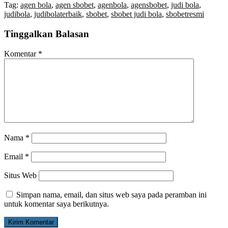
Tag:
agen bola
,
agen sbobet
,
agenbola
,
agensbobet
,
judi bola
,
judibola
,
judibolaterbaik
,
sbobet
,
sbobet judi bola
,
sbobetresmi
Tinggalkan Balasan
Komentar
*
Nama
*
Email
*
Situs Web
Simpan nama, email, dan situs web saya pada peramban ini
untuk komentar saya berikutnya.