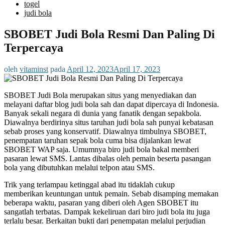
togel
judi bola
SBOBET Judi Bola Resmi Dan Paling Di
Terpercaya
oleh
vitaminst
pada
April 12, 2023
April 17, 2023
SBOBET Judi Bola merupakan situs yang menyediakan dan
melayani daftar blog judi bola sah dan dapat dipercaya di Indonesia.
Banyak sekali negara di dunia yang fanatik dengan sepakbola.
Diawalnya berdirinya situs taruhan judi bola sah punyai kebatasan
sebab proses yang konservatif. Diawalnya timbulnya SBOBET,
penempatan taruhan sepak bola cuma bisa dijalankan lewat
SBOBET WAP saja. Umumnya biro judi bola bakal memberi
pasaran lewat SMS. Lantas dibalas oleh pemain beserta pasangan
bola yang dibutuhkan melalui telpon atau SMS.
Trik yang terlampau ketinggal abad itu tidaklah cukup
memberikan keuntungan untuk pemain. Sebab disamping memakan
beberapa waktu, pasaran yang diberi oleh Agen SBOBET itu
sangatlah terbatas. Dampak kekeliruan dari biro judi bola itu juga
terlalu besar. Berkaitan bukti dari penempatan melalui perjudian