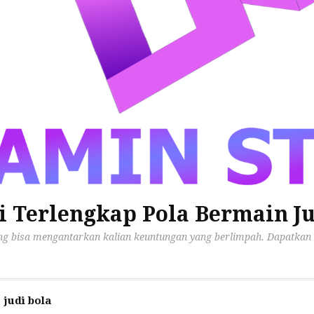
 Terlengkap Pola Bermain Ju
g bisa mengantarkan kalian keuntungan yang berlimpah. Dapatkan p
judi bola