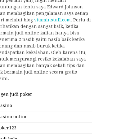
tu pemain yang ingin mencari
untungan tentu saya Edward Johnson
an membagikan pengalaman saya setiap
ri melalui blog
vitaminstuff.com
. Perlu di
rhatikan dengan sangat baik, ketika
rmain judi online kalian hanya bisa
nerima 2 nasib yaitu nasib baik ketika
nang dan nasib buruk ketika
ndapatkan kekalahan. Oleh karena itu,
tuk mengurangi resiko kekalahan saya
an membagikan banyak sekali tips dan
ik bermain judi online secara gratis
sini.
agen judi poker
casino
casino online
joker123
judi bola