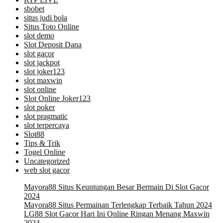
sbobet
situs judi bola
Situs Toto Online
slot demo
Slot Deposit Dana
slot gacor
slot jackpot
slot joker123
slot maxwin
slot online
Slot Online Joker123
slot poker
slot pragmatic
slot terpercaya
Slot88
Tips & Trik
Togel Online
Uncategorized
web slot gacor
Mayora88 Situs Keuntungan Besar Bermain Di Slot Gacor
2024
Mayora88 Situs Permainan Terlengkap Terbaik Tahun 2024
LG88 Slot Gacor Hari Ini Online Ringan Menang Maxwin
2024