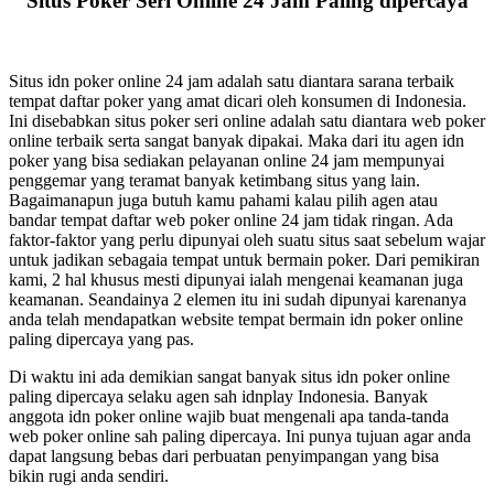
Situs Poker Seri Online 24 Jam Paling dipercaya
Situs idn poker online 24 jam adalah satu diantara sarana terbaik
tempat daftar poker yang amat dicari oleh konsumen di Indonesia.
Ini disebabkan situs poker seri online adalah satu diantara web poker
online terbaik serta sangat banyak dipakai. Maka dari itu agen idn
poker yang bisa sediakan pelayanan online 24 jam mempunyai
penggemar yang teramat banyak ketimbang situs yang lain.
Bagaimanapun juga butuh kamu pahami kalau pilih agen atau
bandar tempat daftar web poker online 24 jam tidak ringan. Ada
faktor-faktor yang perlu dipunyai oleh suatu situs saat sebelum wajar
untuk jadikan sebagaia tempat untuk bermain poker. Dari pemikiran
kami, 2 hal khusus mesti dipunyai ialah mengenai keamanan juga
keamanan. Seandainya 2 elemen itu ini sudah dipunyai karenanya
anda telah mendapatkan website tempat bermain idn poker online
paling dipercaya yang pas.
Di waktu ini ada demikian sangat banyak situs idn poker online
paling dipercaya selaku agen sah idnplay Indonesia. Banyak
anggota idn poker online wajib buat mengenali apa tanda-tanda
web poker online sah paling dipercaya. Ini punya tujuan agar anda
dapat langsung bebas dari perbuatan penyimpangan yang bisa
bikin rugi anda sendiri.