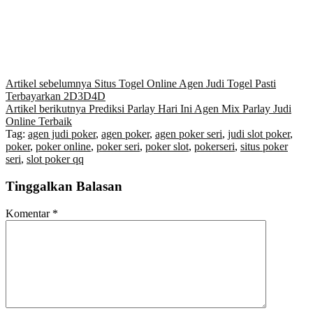
Lanjut
Artikel sebelumnya
Situs Togel Online Agen Judi Togel Pasti
Terbayarkan 2D3D4D
Membaca
Artikel berikutnya
Prediksi Parlay Hari Ini Agen Mix Parlay Judi
Online Terbaik
Tag:
agen judi poker
,
agen poker
,
agen poker seri
,
judi slot poker
,
poker
,
poker online
,
poker seri
,
poker slot
,
pokerseri
,
situs poker
seri
,
slot poker qq
Tinggalkan Balasan
Komentar
*