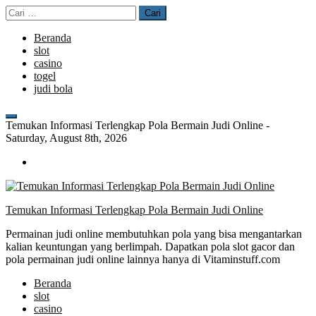
Lompat
Cari
ke
untuk:
konten
Beranda
slot
casino
togel
judi bola
Temukan Informasi Terlengkap Pola Bermain Judi Online -
Saturday, August 8th, 2026
Sample
Page
Temukan Informasi Terlengkap Pola Bermain Judi Online
Permainan judi online membutuhkan pola yang bisa mengantarkan
kalian keuntungan yang berlimpah. Dapatkan pola slot gacor dan
pola permainan judi online lainnya hanya di Vitaminstuff.com
Beranda
slot
casino