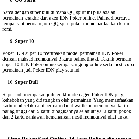
Sama dengan super bull di mana QQ spirit ini pula adalah
permainan terakhir dari agen IDN Poker online. Paling dipercaya
tempat saat bermain judi QQ spirit poker ini memanfaatkan kartu
remi.
Super 10
Poker IDN super 10 merupakan model permainan IDN Poker
dengan maksud mempunyai 3 kartu paling tinggi. Teknik bermain
super 10 IDN Poker online serupa samgong online serta mesti coba
permainan judi Poker IDN play satu ini.
Super Bull
Super bull merupakan judi terakhir oleh agen Poker IDN play,
kehebohan yang didatangkan oleh permainan. Yang memanfaatkan
kartu remi selaku alat bermain dan diwajibkan mempunyai kartu
paling tinggi dari 5 kartu dibagikannya selanjutnya. 3 kartu pokok
dan 2 kartu pahlawan kemenangan mesti mempunyai nilai tinggi.