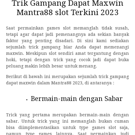
Trik Gampang Dapat Maxwin
Mantra88 slot Terkini 2023
Saat permainkan games slot memanglah tidak susah,
tetapi agar dapat jadi pemenangnya ada sekian banyak
faktor yang penting disadari. Di sini kami sediakan
sejumlah trick gampang biar Anda dapat memenangi
maxwin. Meskipun slot sendiri amat tergantung dengan
hoki, tetapi dengan trick yang cocok jadi dapat buka
peluang makin lebih besar untuk menang.
Berikut di bawah ini merupakan sejumlah trick gampang
dapat maxwin dalam Mantra88 2023, di antaranya :
Bermain-main dengan Sabar
Trick yang pertama merupakan bermain-main dengan
sabar. Untuk trick yang ini memanglah bukan cuman
bisa diimplementasikan untuk type games slot saja,
namun type games lainnya. Saat permainkan judi