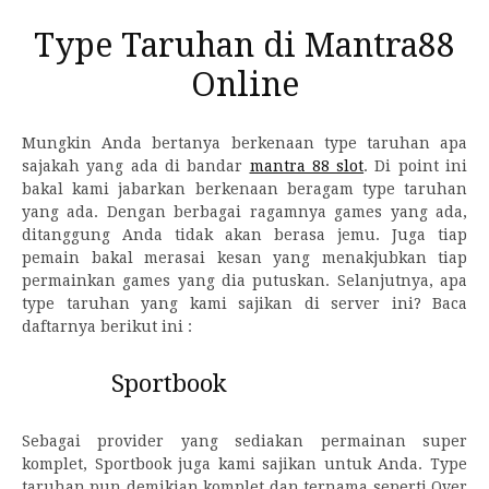
Type Taruhan di Mantra88
Online
Mungkin Anda bertanya berkenaan type taruhan apa
sajakah yang ada di bandar
mantra 88 slot
. Di point ini
bakal kami jabarkan berkenaan beragam type taruhan
yang ada. Dengan berbagai ragamnya games yang ada,
ditanggung Anda tidak akan berasa jemu. Juga tiap
pemain bakal merasai kesan yang menakjubkan tiap
permainkan games yang dia putuskan. Selanjutnya, apa
type taruhan yang kami sajikan di server ini? Baca
daftarnya berikut ini :
Sportbook
Sebagai provider yang sediakan permainan super
komplet, Sportbook juga kami sajikan untuk Anda. Type
taruhan pun demikian komplet dan ternama seperti Over