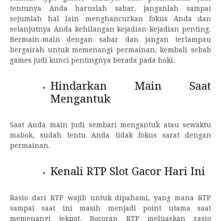
tentunya Anda haruslah sabar, janganlah sampai
sejumlah hal lain menghancurkan fokus Anda dan
selanjutnya Anda kehilangan kejadian-kejadian penting.
Bermain-main dengan sabar dan jangan terlampau
bergairah untuk memenangi permainan, kembali sebab
games judi kunci pentingnya berada pada hoki.
Hindarkan Main Saat
Mengantuk
Saat Anda main judi sembari mengantuk atau sewaktu
mabok, sudah tentu Anda tidak fokus sarat dengan
permainan.
Kenali RTP Slot Gacor Hari Ini
Rasio dari RTP wajib untuk dipahami, yang mana RTP
sampai saat ini masih menjadi point utama saat
memenangi jekpot. Bocoran RTP meluaskan rasio