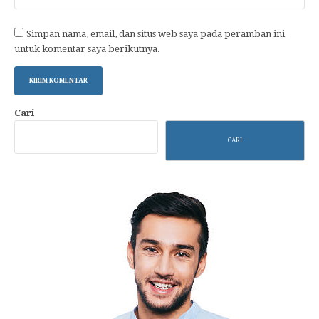
Simpan nama, email, dan situs web saya pada peramban ini
untuk komentar saya berikutnya.
Cari
CARI