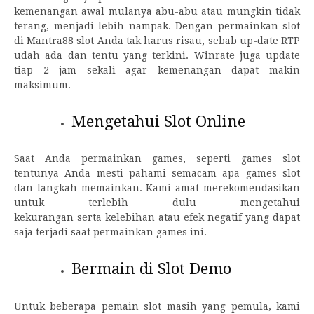
kemenangan awal mulanya abu-abu atau mungkin tidak
terang, menjadi lebih nampak. Dengan permainkan slot
di Mantra88 slot Anda tak harus risau, sebab up-date RTP
udah ada dan tentu yang terkini. Winrate juga update
tiap 2 jam sekali agar kemenangan dapat makin
maksimum.
Mengetahui Slot Online
Saat Anda permainkan games, seperti games slot
tentunya Anda mesti pahami semacam apa games slot
dan langkah memainkan. Kami amat merekomendasikan
untuk terlebih dulu mengetahui
kekurangan serta kelebihan atau efek negatif yang dapat
saja terjadi saat permainkan games ini.
Bermain di Slot Demo
Untuk beberapa pemain slot masih yang pemula, kami