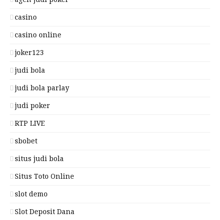
casino
casino online
joker123
judi bola
judi bola parlay
judi poker
RTP LIVE
sbobet
situs judi bola
Situs Toto Online
slot demo
Slot Deposit Dana