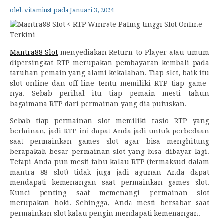
oleh
vitaminst
pada
Januari 3, 2024
Mantra88 Slot
menyediakan Return to Player atau umum
dipersingkat RTP merupakan pembayaran kembali pada
taruhan pemain yang alami kekalahan. Tiap slot, baik itu
slot online dan off-line tentu memiliki RTP tiap game-
nya. Sebab perihal itu tiap pemain mesti tahun
bagaimana RTP dari permainan yang dia putuskan.
Sebab tiap permainan slot memiliki rasio RTP yang
berlainan, jadi RTP ini dapat Anda jadi untuk perbedaan
saat permainkan games slot agar bisa menghitung
berapakah besar permainan slot yang bisa dibayar lagi.
Tetapi Anda pun mesti tahu kalau RTP (termaksud dalam
mantra 88 slot) tidak juga jadi agunan Anda dapat
mendapati kemenangan saat permainkan games slot.
Kunci penting saat memenangi permainan slot
merupakan hoki. Sehingga, Anda mesti bersabar saat
permainkan slot kalau pengin mendapati kemenangan.