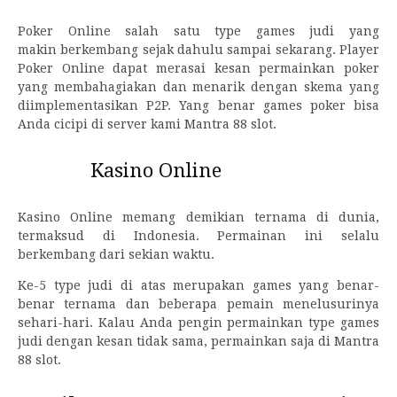
Poker Online salah satu type games judi yang
makin berkembang sejak dahulu sampai sekarang. Player
Poker Online dapat merasai kesan permainkan poker
yang membahagiakan dan menarik dengan skema yang
diimplementasikan P2P. Yang benar games poker bisa
Anda cicipi di server kami Mantra 88 slot.
Kasino Online
Kasino Online memang demikian ternama di dunia,
termaksud di Indonesia. Permainan ini selalu
berkembang dari sekian waktu.
Ke-5 type judi di atas merupakan games yang benar-
benar ternama dan beberapa pemain menelusurinya
sehari-hari. Kalau Anda pengin permainkan type games
judi dengan kesan tidak sama, permainkan saja di Mantra
88 slot.