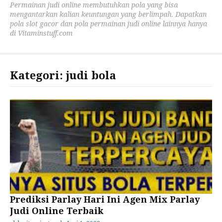
Permainan judi online membutuhkan pola yang bisa
mengantarkan kalian keuntungan yang berlimpah. Dapatkan
pola slot gacor dan pola permainan judi online lainnya hanya
di Vitaminstuff.com
Kategori:
judi bola
Prediksi Parlay Hari Ini Agen Mix Parlay
Judi Online Terbaik