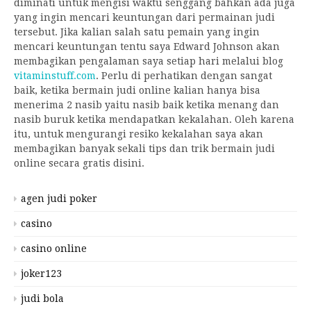
diminati untuk mengisi waktu senggang bahkan ada juga
yang ingin mencari keuntungan dari permainan judi
tersebut. Jika kalian salah satu pemain yang ingin
mencari keuntungan tentu saya Edward Johnson akan
membagikan pengalaman saya setiap hari melalui blog
vitaminstuff.com
. Perlu di perhatikan dengan sangat
baik, ketika bermain judi online kalian hanya bisa
menerima 2 nasib yaitu nasib baik ketika menang dan
nasib buruk ketika mendapatkan kekalahan. Oleh karena
itu, untuk mengurangi resiko kekalahan saya akan
membagikan banyak sekali tips dan trik bermain judi
online secara gratis disini.
agen judi poker
casino
casino online
joker123
judi bola