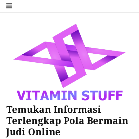
Temukan Informasi
Terlengkap Pola Bermain
Judi Online