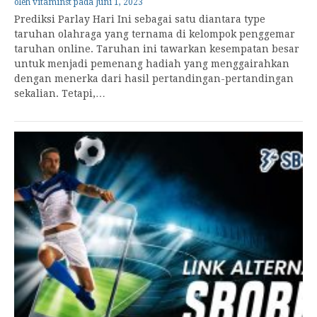
oleh
vitaminst
pada
Juni 1, 2023
Prediksi Parlay Hari Ini sebagai satu diantara type
taruhan olahraga yang ternama di kelompok penggemar
taruhan online. Taruhan ini tawarkan kesempatan besar
untuk menjadi pemenang hadiah yang menggairahkan
dengan menerka dari hasil pertandingan-pertandingan
sekalian. Tetapi,…