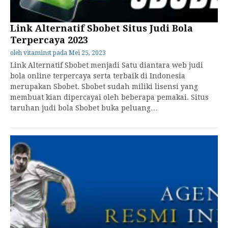
Link Alternatif Sbobet Situs Judi Bola
Terpercaya 2023
oleh
vitaminst
pada
Mei 25, 2023
Link Alternatif Sbobet menjadi Satu diantara web judi
bola online terpercaya serta terbaik di Indonesia
merupakan Sbobet. Sbobet sudah miliki lisensi yang
membuat kian dipercayai oleh beberapa pemakai. Situs
taruhan judi bola Sbobet buka peluang…