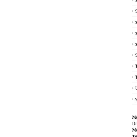
Ma
Di
Ma
Te