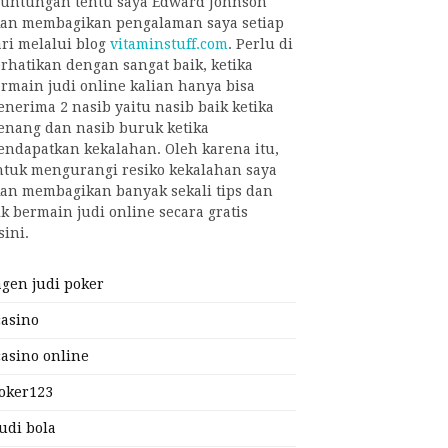
untungan tentu saya Edward Johnson
an membagikan pengalaman saya setiap
ri melalui blog
vitaminstuff.com
. Perlu di
rhatikan dengan sangat baik, ketika
rmain judi online kalian hanya bisa
nerima 2 nasib yaitu nasib baik ketika
nang dan nasib buruk ketika
ndapatkan kekalahan. Oleh karena itu,
tuk mengurangi resiko kekalahan saya
an membagikan banyak sekali tips dan
ik bermain judi online secara gratis
sini.
agen judi poker
casino
casino online
joker123
judi bola