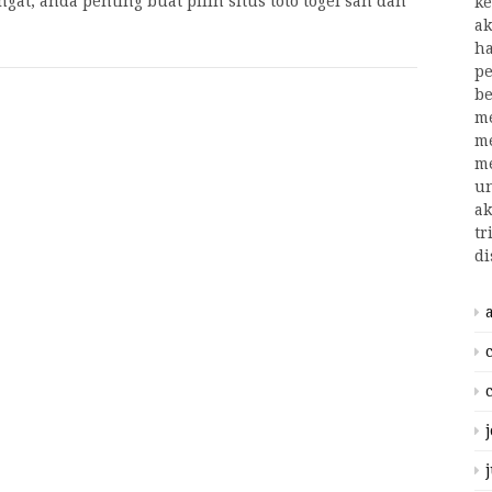
ngat, anda penting buat pilih situs toto togel sah dan
ke
ak
ha
pe
be
me
me
me
un
ak
tr
di