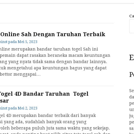
Ca
 Online Sah Dengan Taruhan Terbaik
minst
pada
Mei 5, 2023
nline merupakan bandar taruhan togel Sah ini
 pemain dapat rasakan beraneka macam keuntungan
E
ang yang nyata tidak sama dengan bandar lainnya.
uk mengetahui apa keuntungan bagus yang dapat
P
bettor menggapai…
Se
Togel 4D Bandar Taruhan Togel
da
sar
pe
minst
pada
Mei 2, 2023
un
gel 4D merupakan bandar terbaik dari banyak
ju
si yang ada, sudahlah banyak orang yang
pe
leh beberapa puluh juta sama waktu yang sekejap.
sa