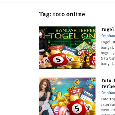
Tag:
toto online
Togel
oleh
vita
Togel O
banyak
bagus y
Nah unt
banyak 
Toto 
Terbe
oleh
vita
Toto To
referen
mempero