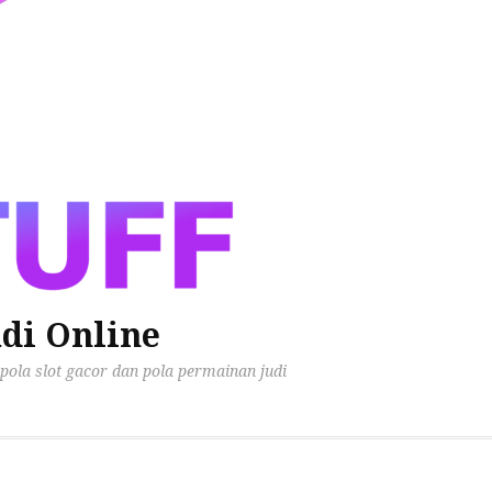
di Online
ola slot gacor dan pola permainan judi