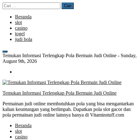
Lompat
Cari
ke
untuk:
konten
Beranda
slot
casino
togel
judi bola
Temukan Informasi Terlengkap Pola Bermain Judi Online -
Sunday,
August 9th, 2026
Sample
Page
Temukan Informasi Terlengkap Pola Bermain Judi Online
Permainan judi online membutuhkan pola yang bisa mengantarkan
kalian keuntungan yang berlimpah. Dapatkan pola slot gacor dan
pola permainan judi online lainnya hanya di Vitaminstuff.com
Beranda
slot
casino