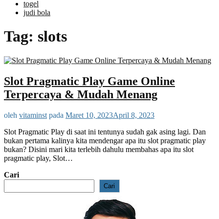
togel
judi bola
Tag:
slots
Slot Pragmatic Play Game Online
Terpercaya & Mudah Menang
oleh
vitaminst
pada
Maret 10, 2023
April 8, 2023
Slot Pragmatic Play di saat ini tentunya sudah gak asing lagi. Dan
bukan pertama kalinya kita mendengar apa itu slot pragmatic play
bukan? Disini mari kita terlebih dahulu membahas apa itu slot
pragmatic play, Slot…
Cari
Cari