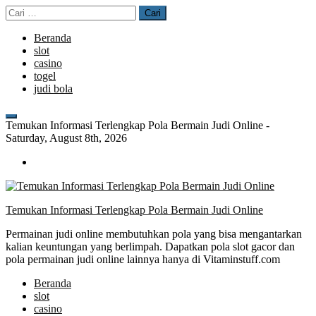
Lompat
Cari
ke
untuk:
konten
Beranda
slot
casino
togel
judi bola
Temukan Informasi Terlengkap Pola Bermain Judi Online -
Saturday, August 8th, 2026
Sample
Page
Temukan Informasi Terlengkap Pola Bermain Judi Online
Permainan judi online membutuhkan pola yang bisa mengantarkan
kalian keuntungan yang berlimpah. Dapatkan pola slot gacor dan
pola permainan judi online lainnya hanya di Vitaminstuff.com
Beranda
slot
casino