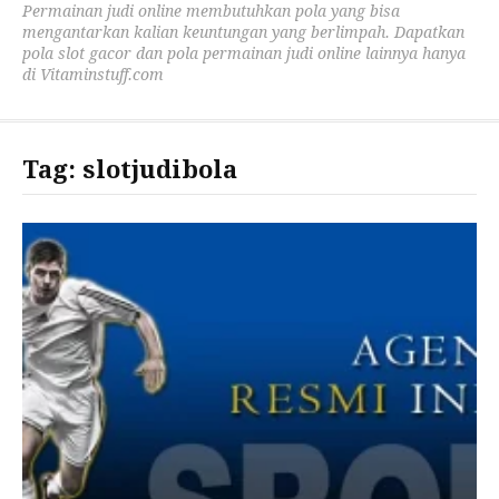
Permainan judi online membutuhkan pola yang bisa
mengantarkan kalian keuntungan yang berlimpah. Dapatkan
pola slot gacor dan pola permainan judi online lainnya hanya
di Vitaminstuff.com
Tag:
slotjudibola