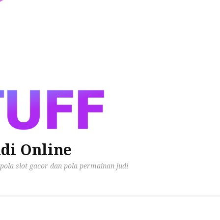
di Online
ola slot gacor dan pola permainan judi