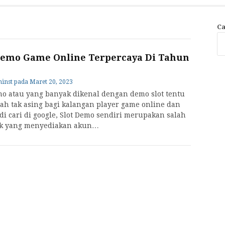
Ca
Demo Game Online Terpercaya Di Tahun
minst
pada
Maret 20, 2023
mo atau yang banyak dikenal dengan demo slot tentu
ah tak asing bagi kalangan player game online dan
di cari di google, Slot Demo sendiri merupakan salah
nk yang menyediakan akun…