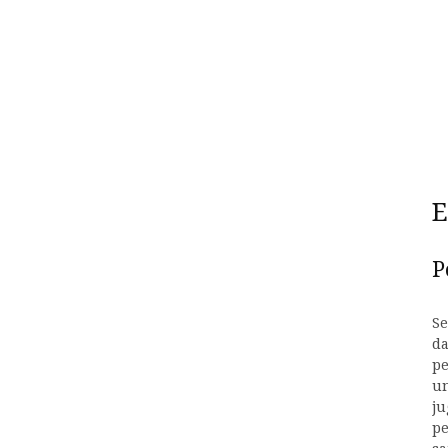
E
P
Se
da
pe
un
ju
pe