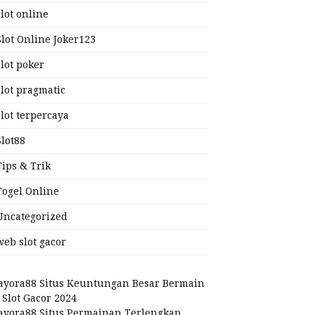
slot online
Slot Online Joker123
slot poker
slot pragmatic
slot terpercaya
Slot88
Tips & Trik
Togel Online
Uncategorized
web slot gacor
yora88 Situs Keuntungan Besar Bermain
 Slot Gacor 2024
yora88 Situs Permainan Terlengkap