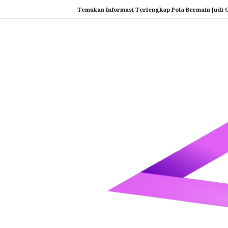
Temukan Informasi Terlengkap Pola Bermain Judi O