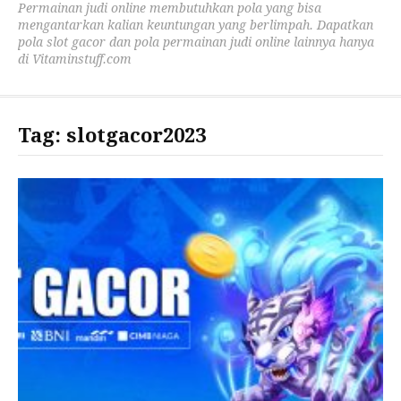
Permainan judi online membutuhkan pola yang bisa
mengantarkan kalian keuntungan yang berlimpah. Dapatkan
pola slot gacor dan pola permainan judi online lainnya hanya
di Vitaminstuff.com
Tag:
slotgacor2023