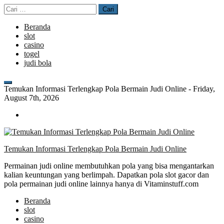
Lompat
Cari
ke
untuk:
konten
Beranda
slot
casino
togel
judi bola
Temukan Informasi Terlengkap Pola Bermain Judi Online -
Friday,
August 7th, 2026
Sample
Page
Temukan Informasi Terlengkap Pola Bermain Judi Online
Permainan judi online membutuhkan pola yang bisa mengantarkan
kalian keuntungan yang berlimpah. Dapatkan pola slot gacor dan
pola permainan judi online lainnya hanya di Vitaminstuff.com
Beranda
slot
casino