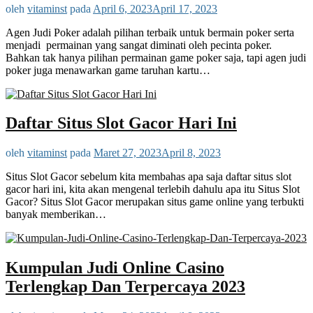
oleh
vitaminst
pada
April 6, 2023
April 17, 2023
Agen Judi Poker adalah pilihan terbaik untuk bermain poker serta
menjadi permainan yang sangat diminati oleh pecinta poker.
Bahkan tak hanya pilihan permainan game poker saja, tapi agen judi
poker juga menawarkan game taruhan kartu…
Daftar Situs Slot Gacor Hari Ini
oleh
vitaminst
pada
Maret 27, 2023
April 8, 2023
Situs Slot Gacor sebelum kita membahas apa saja daftar situs slot
gacor hari ini, kita akan mengenal terlebih dahulu apa itu Situs Slot
Gacor? Situs Slot Gacor merupakan situs game online yang terbukti
banyak memberikan…
Kumpulan Judi Online Casino
Terlengkap Dan Terpercaya 2023