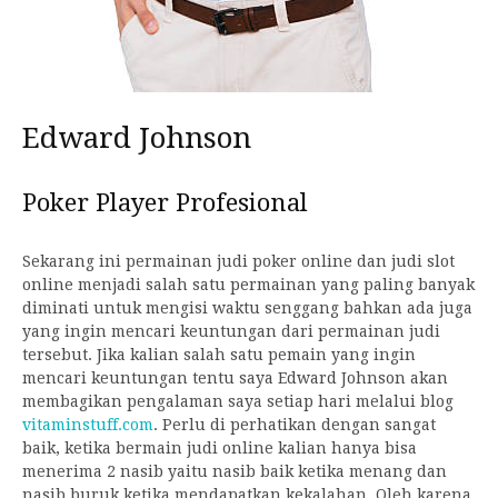
Edward Johnson
Poker Player Profesional
Sekarang ini permainan judi poker online dan judi slot
online menjadi salah satu permainan yang paling banyak
diminati untuk mengisi waktu senggang bahkan ada juga
yang ingin mencari keuntungan dari permainan judi
tersebut. Jika kalian salah satu pemain yang ingin
mencari keuntungan tentu saya Edward Johnson akan
membagikan pengalaman saya setiap hari melalui blog
vitaminstuff.com
. Perlu di perhatikan dengan sangat
baik, ketika bermain judi online kalian hanya bisa
menerima 2 nasib yaitu nasib baik ketika menang dan
nasib buruk ketika mendapatkan kekalahan. Oleh karena