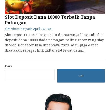
Slot Deposit Dana 10000 Terbaik Tanpa
Potongan
oleh
vitaminst
pada
April 29, 2023
Slot Deposit Dana sebagai satu diantaranya blog judi slot
deposit dana 10000 tiada potongan paling gacor yang siap
di web slot gacor bisa dipercaya 2023. Atau juga dapat
dikatakan sebagai link daftar slot lewat dana…
Cari
CARI