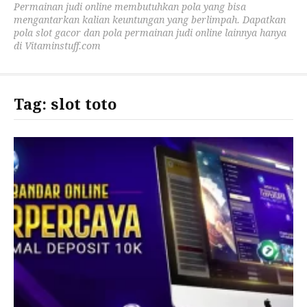
Permainan judi online membutuhkan pola yang bisa
mengantarkan kalian keuntungan yang berlimpah. Dapatkan
pola slot gacor dan pola permainan judi online lainnya hanya
di Vitaminstuff.com
Tag:
slot toto