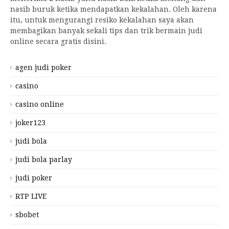
nasib buruk ketika mendapatkan kekalahan. Oleh karena
itu, untuk mengurangi resiko kekalahan saya akan
membagikan banyak sekali tips dan trik bermain judi
online secara gratis disini.
agen judi poker
casino
casino online
joker123
judi bola
judi bola parlay
judi poker
RTP LIVE
sbobet