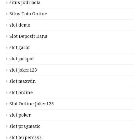
situs judi bola
Situs Toto Online
slot demo
Slot Deposit Dana
slot gacor
slot jackpot
slot joker123
slot maxwin
slot online
Slot Online Joker123
slot poker
slot pragmatic
slot terpercaya