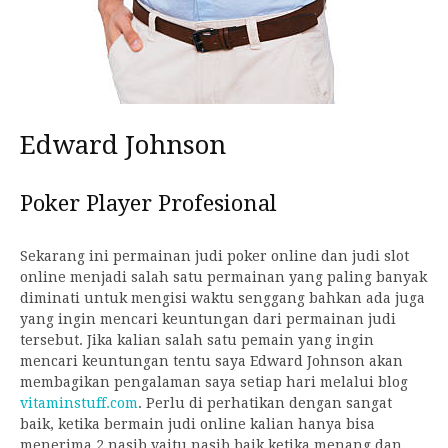
Edward Johnson
Poker Player Profesional
Sekarang ini permainan judi poker online dan judi slot
online menjadi salah satu permainan yang paling banyak
diminati untuk mengisi waktu senggang bahkan ada juga
yang ingin mencari keuntungan dari permainan judi
tersebut. Jika kalian salah satu pemain yang ingin
mencari keuntungan tentu saya Edward Johnson akan
membagikan pengalaman saya setiap hari melalui blog
vitaminstuff.com
. Perlu di perhatikan dengan sangat
baik, ketika bermain judi online kalian hanya bisa
menerima 2 nasib yaitu nasib baik ketika menang dan