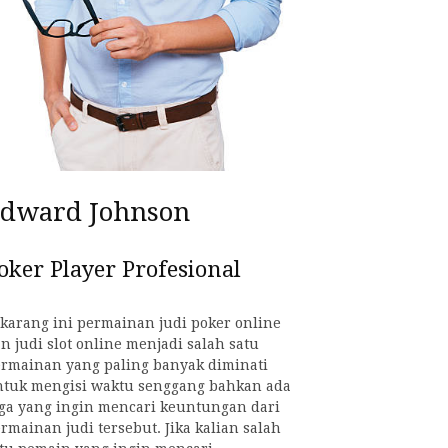
dward Johnson
oker Player Profesional
karang ini permainan judi poker online
n judi slot online menjadi salah satu
rmainan yang paling banyak diminati
tuk mengisi waktu senggang bahkan ada
ga yang ingin mencari keuntungan dari
rmainan judi tersebut. Jika kalian salah