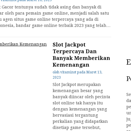
h
vitaminst
pada
Maret 16, 2023
t Gacor tentunya sudah tidak asing dan banyak di
ar oleh para pemain game online, menjadi salah satu
u agen situs game online terpercaya yang ada di
onesia, bandar game online terbaik 2023 yang telah…
Slot Jackpot
Terpercaya Dan
Banyak Memberikan
E
Kemenangan
oleh
vitaminst
pada
Maret 13,
P
2023
Slot Jackpot merupakan
kemenangan besar yang
Se
banyak diincar oleh pecinta
da
slot online tak hanya itu
pe
dengan kemenangan yang
un
bervasiasi tergantung
ju
perkalian yang didapatkan
pe
disetiap game tersebut,