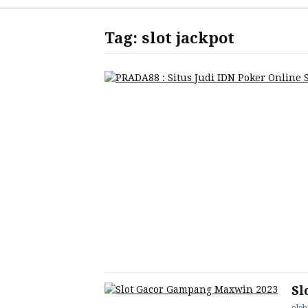
Tag:
slot jackpot
Sl