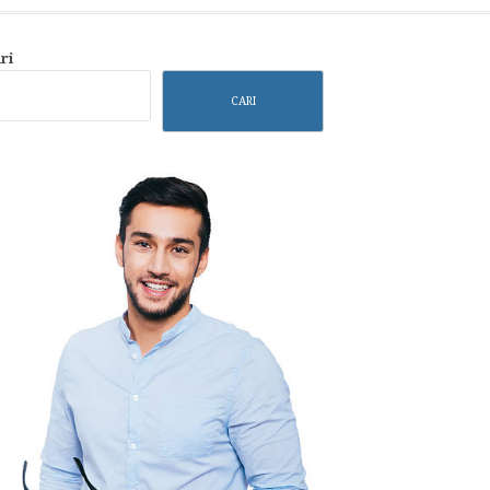
ri
CARI