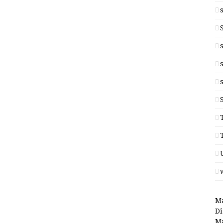
Ma
Di
Ma