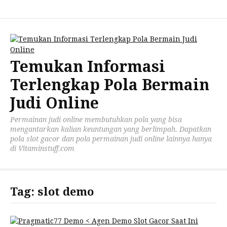
Lompat
Sam
ke
Pag
konten
Temukan Informasi
Terlengkap Pola Bermain
Judi Online
Permainan judi online membutuhkan pola yang bisa
mengantarkan kalian keuntungan yang berlimpah. Dapatkan
pola slot gacor dan pola permainan judi online lainnya hanya
di Vitaminstuff.com
Tag:
slot demo