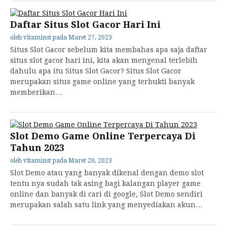
Daftar Situs Slot Gacor Hari Ini
oleh
vitaminst
pada
Maret 27, 2023
Situs Slot Gacor sebelum kita membahas apa saja daftar
situs slot gacor hari ini, kita akan mengenal terlebih
dahulu apa itu Situs Slot Gacor? Situs Slot Gacor
merupakan situs game online yang terbukti banyak
memberikan…
Slot Demo Game Online Terpercaya Di
Tahun 2023
oleh
vitaminst
pada
Maret 20, 2023
Slot Demo atau yang banyak dikenal dengan demo slot
tentu nya sudah tak asing bagi kalangan player game
online dan banyak di cari di google, Slot Demo sendiri
merupakan salah satu link yang menyediakan akun…