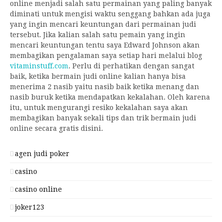
online menjadi salah satu permainan yang paling banyak
diminati untuk mengisi waktu senggang bahkan ada juga
yang ingin mencari keuntungan dari permainan judi
tersebut. Jika kalian salah satu pemain yang ingin
mencari keuntungan tentu saya Edward Johnson akan
membagikan pengalaman saya setiap hari melalui blog
vitaminstuff.com
. Perlu di perhatikan dengan sangat
baik, ketika bermain judi online kalian hanya bisa
menerima 2 nasib yaitu nasib baik ketika menang dan
nasib buruk ketika mendapatkan kekalahan. Oleh karena
itu, untuk mengurangi resiko kekalahan saya akan
membagikan banyak sekali tips dan trik bermain judi
online secara gratis disini.
agen judi poker
casino
casino online
joker123