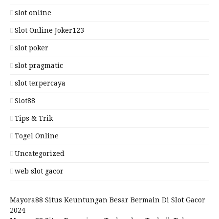
slot online
Slot Online Joker123
slot poker
slot pragmatic
slot terpercaya
Slot88
Tips & Trik
Togel Online
Uncategorized
web slot gacor
Mayora88 Situs Keuntungan Besar Bermain Di Slot Gacor
2024