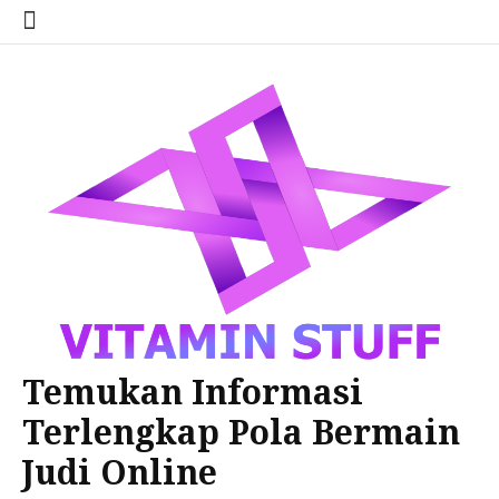
Temukan Informasi
Terlengkap Pola Bermain
Judi Online