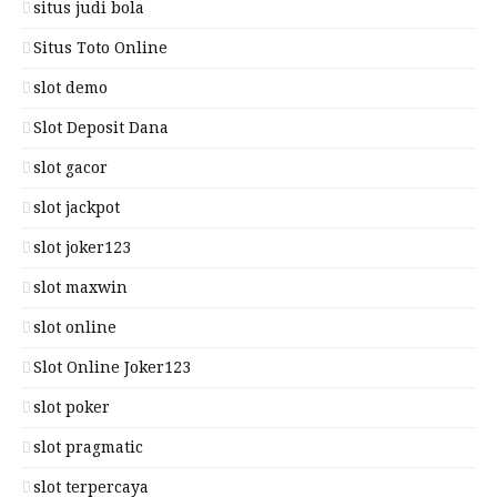
situs judi bola
Situs Toto Online
slot demo
Slot Deposit Dana
slot gacor
slot jackpot
slot joker123
slot maxwin
slot online
Slot Online Joker123
slot poker
slot pragmatic
slot terpercaya