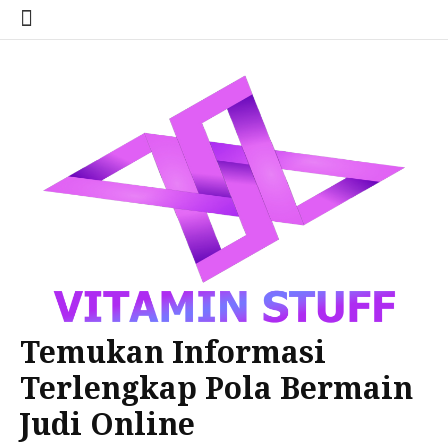
Temukan Informasi
Terlengkap Pola Bermain
Judi Online