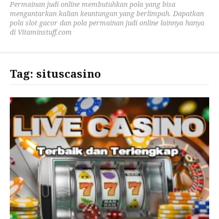
Permainan judi online membutuhkan pola yang bisa
mengantarkan kalian keuntungan yang berlimpah. Dapatkan
pola slot gacor dan pola permainan judi online lainnya hanya
di Vitaminstuff.com
Tag:
situscasino