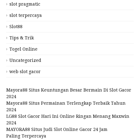
slot pragmatic
slot terpercaya
Slot88
Tips & Trik
Togel Online
Uncategorized
web slot gacor
Mayora88 Situs Keuntungan Besar Bermain Di Slot Gacor
2024
Mayora88 Situs Permainan Terlengkap Terbaik Tahun
2024
LG88 Slot Gacor Hari Ini Online Ringan Menang Maxwin
2024
MAYORA88 Situs Judi Slot Online Gacor 24 Jam
Paling Terpercaya