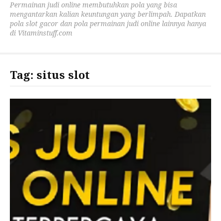
Permainan judi online membutuhkan pola yang bisa
mengantarkan kalian keuntungan yang berlimpah. Dapatkan
pola slot gacor dan pola permainan judi online lainnya hanya
di Vitaminstuff.com
Tag:
situs slot