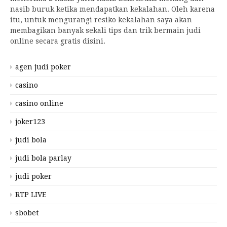
nasib buruk ketika mendapatkan kekalahan. Oleh karena
itu, untuk mengurangi resiko kekalahan saya akan
membagikan banyak sekali tips dan trik bermain judi
online secara gratis disini.
agen judi poker
casino
casino online
joker123
judi bola
judi bola parlay
judi poker
RTP LIVE
sbobet