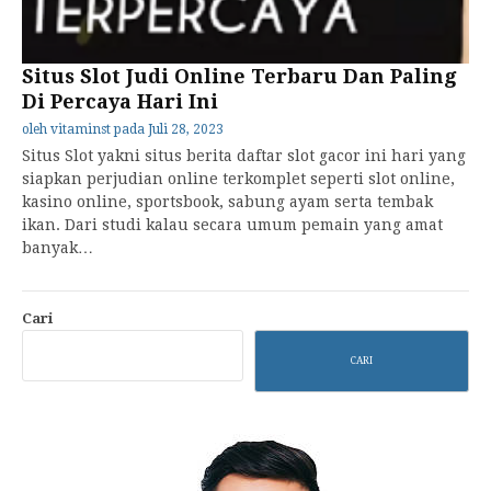
Situs Slot Judi Online Terbaru Dan Paling
Di Percaya Hari Ini
oleh
vitaminst
pada
Juli 28, 2023
Situs Slot yakni situs berita daftar slot gacor ini hari yang
siapkan perjudian online terkomplet seperti slot online,
kasino online, sportsbook, sabung ayam serta tembak
ikan. Dari studi kalau secara umum pemain yang amat
banyak…
Cari
CARI