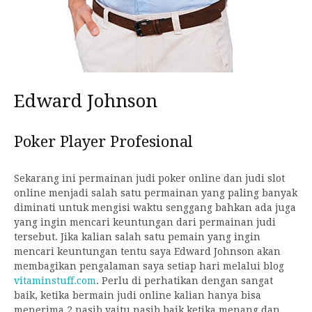
Edward Johnson
Poker Player Profesional
Sekarang ini permainan judi poker online dan judi slot
online menjadi salah satu permainan yang paling banyak
diminati untuk mengisi waktu senggang bahkan ada juga
yang ingin mencari keuntungan dari permainan judi
tersebut. Jika kalian salah satu pemain yang ingin
mencari keuntungan tentu saya Edward Johnson akan
membagikan pengalaman saya setiap hari melalui blog
vitaminstuff.com
. Perlu di perhatikan dengan sangat
baik, ketika bermain judi online kalian hanya bisa
menerima 2 nasib yaitu nasib baik ketika menang dan