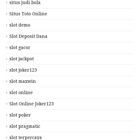
situs judi bola
Situs Toto Online
slot demo
Slot Deposit Dana
slot gacor
slot jackpot
slot joker123
slot maxwin
slot online
Slot Online Joker123
slot poker
slot pragmatic
slot terpercaya