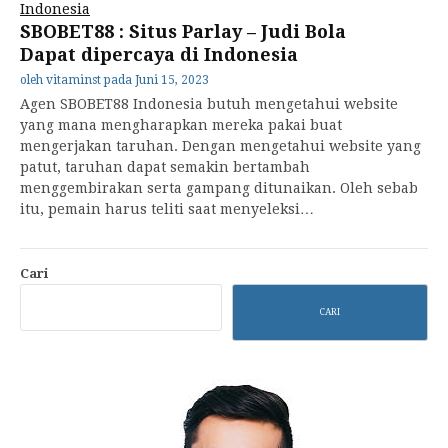
SBOBET88 : Situs Parlay – Judi Bola
Dapat dipercaya di Indonesia
oleh
vitaminst
pada
Juni 15, 2023
Agen SBOBET88 Indonesia butuh mengetahui website
yang mana mengharapkan mereka pakai buat
mengerjakan taruhan. Dengan mengetahui website yang
patut, taruhan dapat semakin bertambah
menggembirakan serta gampang ditunaikan. Oleh sebab
itu, pemain harus teliti saat menyeleksi…
Cari
CARI