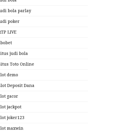
judi bola parlay
judi poker
RTP LIVE
sbobet
situs judi bola
Situs Toto Online
slot demo
Slot Deposit Dana
slot gacor
slot jackpot
slot joker123
slot maxwin