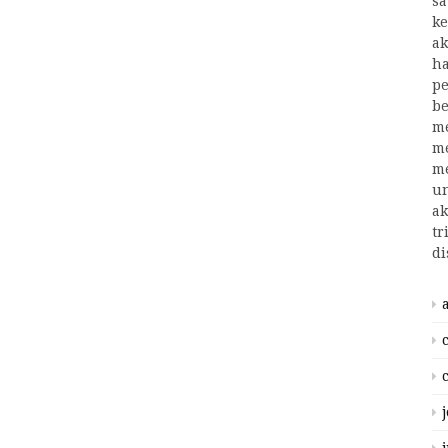
sa
ke
ak
ha
pe
be
me
me
me
un
ak
tr
di