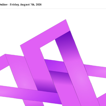
nline -
Friday, August 7th, 2026