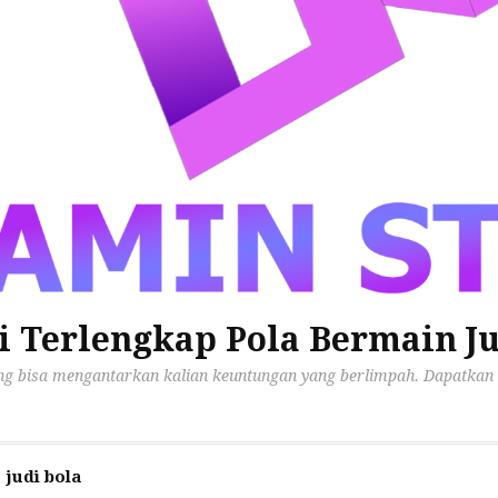
 Terlengkap Pola Bermain Ju
g bisa mengantarkan kalian keuntungan yang berlimpah. Dapatkan p
judi bola