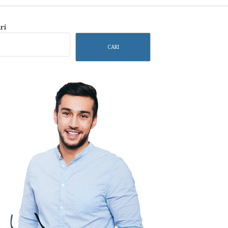
ri
CARI