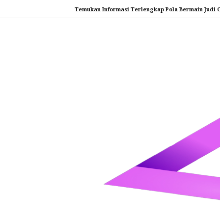
Temukan Informasi Terlengkap Pola Bermain Judi O