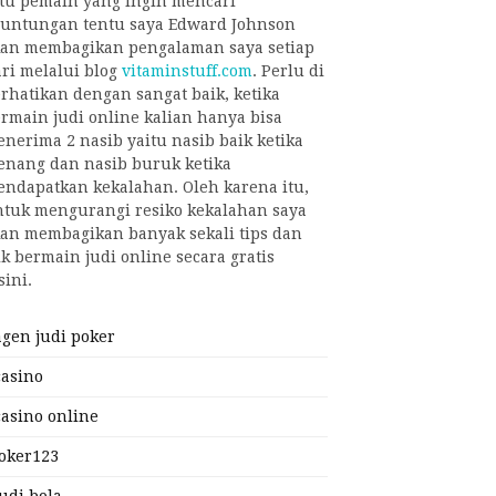
tu pemain yang ingin mencari
untungan tentu saya Edward Johnson
an membagikan pengalaman saya setiap
ri melalui blog
vitaminstuff.com
. Perlu di
rhatikan dengan sangat baik, ketika
rmain judi online kalian hanya bisa
nerima 2 nasib yaitu nasib baik ketika
nang dan nasib buruk ketika
ndapatkan kekalahan. Oleh karena itu,
tuk mengurangi resiko kekalahan saya
an membagikan banyak sekali tips dan
ik bermain judi online secara gratis
sini.
agen judi poker
casino
casino online
joker123
judi bola