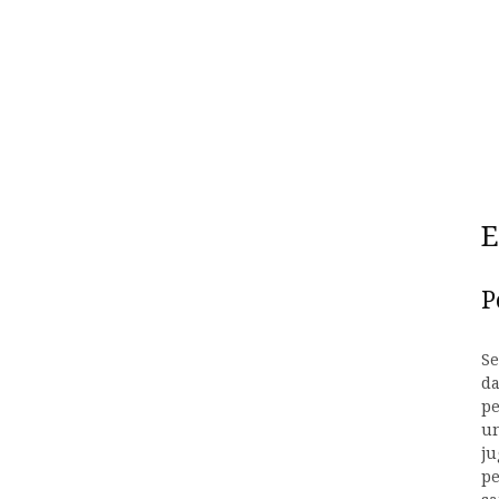
E
P
Se
da
pe
un
ju
pe