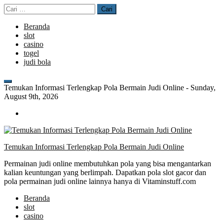
Lompat
Cari
ke
untuk:
konten
Beranda
slot
casino
togel
judi bola
Temukan Informasi Terlengkap Pola Bermain Judi Online -
Sunday,
August 9th, 2026
Sample
Page
Temukan Informasi Terlengkap Pola Bermain Judi Online
Permainan judi online membutuhkan pola yang bisa mengantarkan
kalian keuntungan yang berlimpah. Dapatkan pola slot gacor dan
pola permainan judi online lainnya hanya di Vitaminstuff.com
Beranda
slot
casino