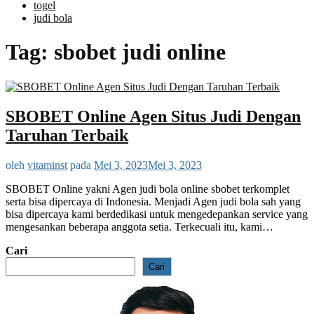
togel
judi bola
Tag:
sbobet judi online
SBOBET Online Agen Situs Judi Dengan
Taruhan Terbaik
oleh
vitaminst
pada
Mei 3, 2023
Mei 3, 2023
SBOBET Online yakni Agen judi bola online sbobet terkomplet
serta bisa dipercaya di Indonesia. Menjadi Agen judi bola sah yang
bisa dipercaya kami berdedikasi untuk mengedepankan service yang
mengesankan beberapa anggota setia. Terkecuali itu, kami…
Cari
Cari