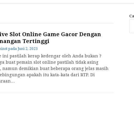
Ca
ive Slot Online Game Gacor Dengan
angan Tertinggi
minst
pada
Juni 2, 2023
e ini pastilah kerap kedengar oleh Anda bukan ?
a buat pemain slot online pastilah tidak asing
, namun demikian buat beberapa orang jelas masih
kebingungan apakah itu kata-kata dari RTP. Di
araan…