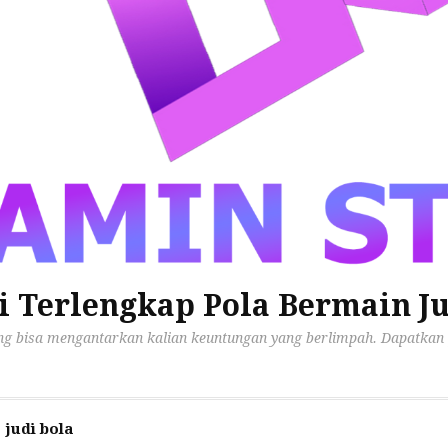
 Terlengkap Pola Bermain Ju
g bisa mengantarkan kalian keuntungan yang berlimpah. Dapatkan p
judi bola