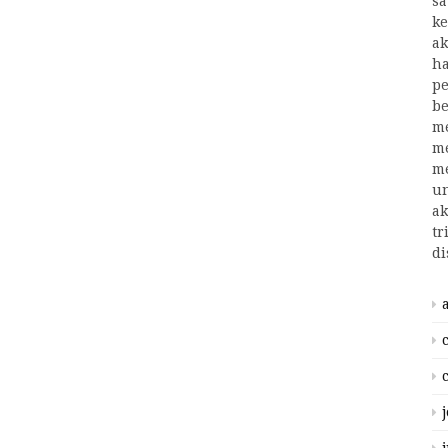
sa
ke
ak
ha
pe
be
me
me
me
un
ak
tr
di