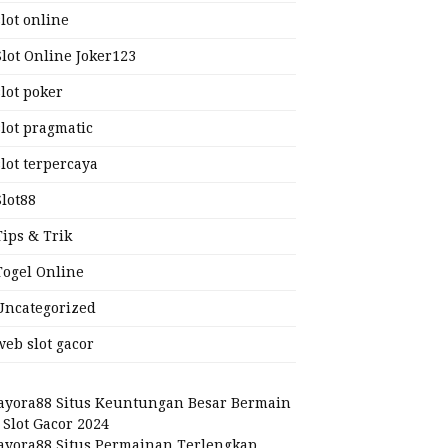
slot online
Slot Online Joker123
slot poker
slot pragmatic
slot terpercaya
Slot88
Tips & Trik
Togel Online
Uncategorized
web slot gacor
yora88 Situs Keuntungan Besar Bermain
 Slot Gacor 2024
yora88 Situs Permainan Terlengkap