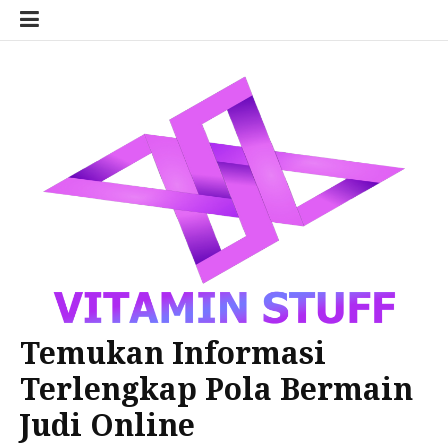
Temukan Informasi
Terlengkap Pola Bermain
Judi Online