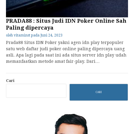
PRADA88 : Situs Judi IDN Poker Online Sah
Paling dipercaya
oleh
vitaminst
pada
Juni 24, 2023
Prada88 Situs IDN Poker yakni agen idn play terpopuler
satu web daftar judi poker online paling dipercaya uang
asli. Apa lagi pada saat ini ada situs server idn play udah
memanfaatkan metode amat fair-play. Dari…
Cari
CARI