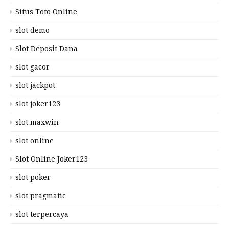
Situs Toto Online
slot demo
Slot Deposit Dana
slot gacor
slot jackpot
slot joker123
slot maxwin
slot online
Slot Online Joker123
slot poker
slot pragmatic
slot terpercaya