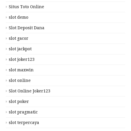
Situs Toto Online
slot demo
Slot Deposit Dana
slot gacor
slot jackpot
slot joker123
slot maxwin
slot online
Slot Online Joker123
slot poker
slot pragmatic
slot terpercaya