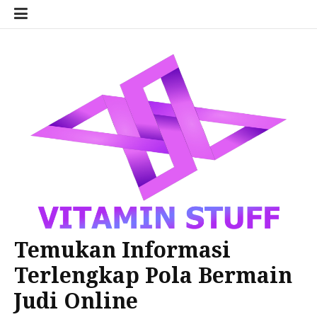
Temukan Informasi
Terlengkap Pola Bermain
Judi Online