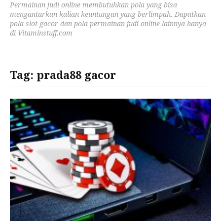
Permainan judi online membutuhkan pola yang bisa
mengantarkan kalian keuntungan yang berlimpah. Dapatkan
pola slot gacor dan pola permainan judi online lainnya hanya
di Vitaminstuff.com
Tag:
prada88 gacor