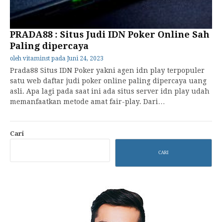
PRADA88 : Situs Judi IDN Poker Online Sah
Paling dipercaya
oleh
vitaminst
pada
Juni 24, 2023
Prada88 Situs IDN Poker yakni agen idn play terpopuler
satu web daftar judi poker online paling dipercaya uang
asli. Apa lagi pada saat ini ada situs server idn play udah
memanfaatkan metode amat fair-play. Dari…
Cari
CARI