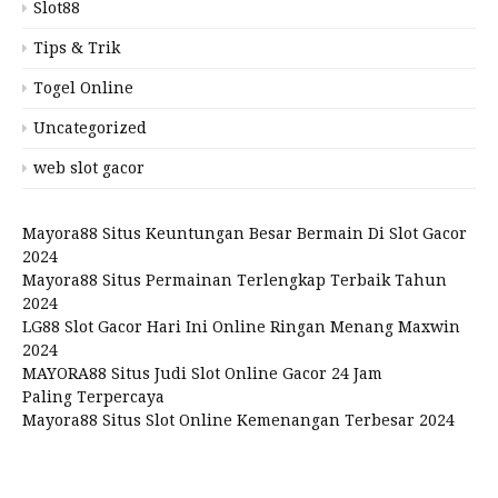
Slot88
Tips & Trik
Togel Online
Uncategorized
web slot gacor
Mayora88 Situs Keuntungan Besar Bermain Di Slot Gacor
2024
Mayora88 Situs Permainan Terlengkap Terbaik Tahun
2024
LG88 Slot Gacor Hari Ini Online Ringan Menang Maxwin
2024
MAYORA88 Situs Judi Slot Online Gacor 24 Jam
Paling Terpercaya
Mayora88 Situs Slot Online Kemenangan Terbesar 2024