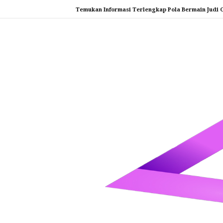
Temukan Informasi Terlengkap Pola Bermain Judi O