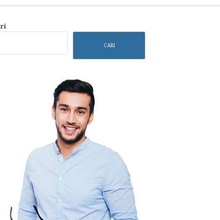
ri
CARI