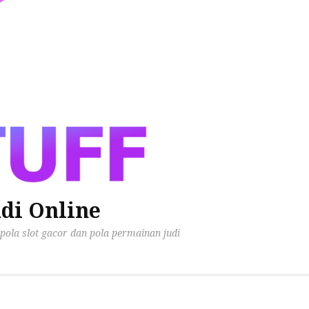
di Online
ola slot gacor dan pola permainan judi