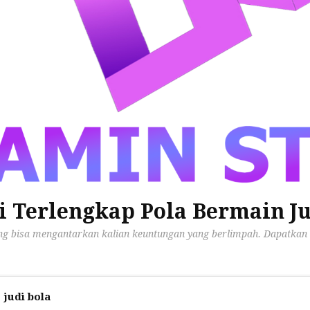
 Terlengkap Pola Bermain Ju
g bisa mengantarkan kalian keuntungan yang berlimpah. Dapatkan p
judi bola