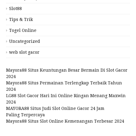
Slot88
Tips & Trik
Togel Online
Uncategorized
web slot gacor
Mayora88 Situs Keuntungan Besar Bermain Di Slot Gacor
2024
Mayora88 Situs Permainan Terlengkap Terbaik Tahun
2024
LG88 Slot Gacor Hari Ini Online Ringan Menang Maxwin
2024
MAYORA88 Situs Judi Slot Online Gacor 24 Jam
Paling Terpercaya
Mayora88 Situs Slot Online Kemenangan Terbesar 2024