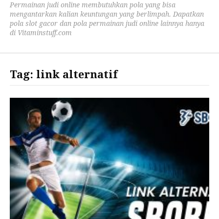
Permainan judi online membutuhkan pola yang bisa
mengantarkan kalian keuntungan yang berlimpah. Dapatkan
pola slot gacor dan pola permainan judi online lainnya hanya
di Vitaminstuff.com
Tag:
link alternatif