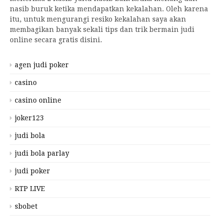
nasib buruk ketika mendapatkan kekalahan. Oleh karena
itu, untuk mengurangi resiko kekalahan saya akan
membagikan banyak sekali tips dan trik bermain judi
online secara gratis disini.
agen judi poker
casino
casino online
joker123
judi bola
judi bola parlay
judi poker
RTP LIVE
sbobet