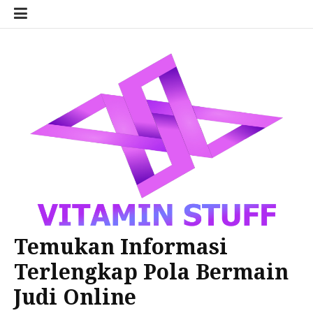
Temukan Informasi
Terlengkap Pola Bermain
Judi Online