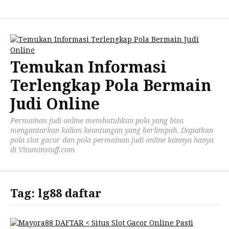
Temukan Informasi
Terlengkap Pola Bermain
Judi Online
Permainan judi online membutuhkan pola yang bisa
mengantarkan kalian keuntungan yang berlimpah. Dapatkan
pola slot gacor dan pola permainan judi online lainnya hanya
di Vitaminstuff.com
Tag:
lg88 daftar