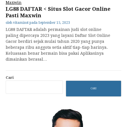
LG88 DAFTAR < Situs Slot Gacor Online
Pasti Maxwin
oleh
vitaminst
pada
September 15, 2023
LG88 DAFTAR adalah permainan judi slot online
paling dipercaya 2023 yang layani Daftar Slot Online
Gacor berdiri sejak mulai tahun 2020 yang punya
beberapa ribu anggota setia aktif tiap-tiap harinya.
Keluasaan benar bermain bisa pakai Aplikasinya
dimainkan berasal…
Cari
CARI