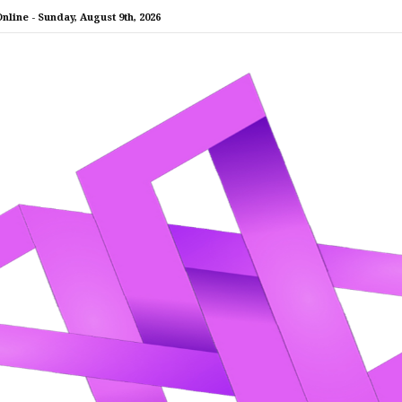
nline -
Sunday, August 9th, 2026