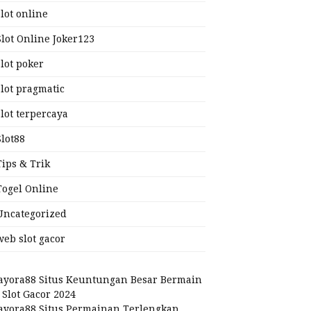
slot online
Slot Online Joker123
slot poker
slot pragmatic
slot terpercaya
Slot88
Tips & Trik
Togel Online
Uncategorized
web slot gacor
yora88 Situs Keuntungan Besar Bermain
 Slot Gacor 2024
yora88 Situs Permainan Terlengkap