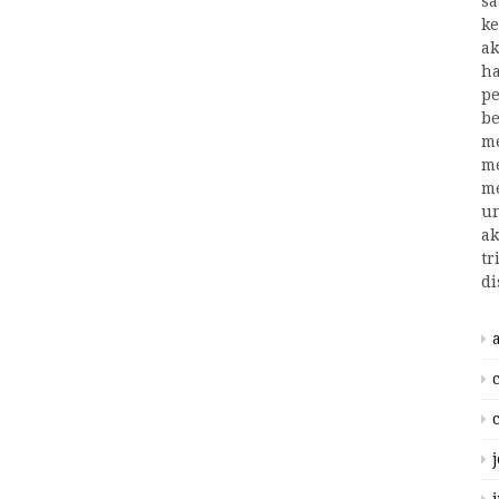
sa
ke
ak
ha
pe
be
me
me
me
un
ak
tr
di